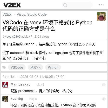
V2EX
Visual Studio Code
›
VSCode 在 venv 环境下格式化 Python
代码的正确方式是什么
By
bouts0309
at May 7 · 2324 views
为了轻量用的 vscode ，结果格式化 Python 代码就恶心了半天
试了 autopep8 和 black 插件，settings.json 也写了插件也安装了甚
至 pip 也安装试了一下都不行
VSCode
格式化
Python
9 replies
•
2026-05-08 11:48:05 +08:00
ManjusakaL
May 8
1
配置 precommit ，提交的时候统一格式化
xuanbg
May 8
2
不是，别的语音可以自动格式化，Python 这个你怎么敢的