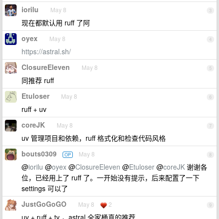
iorilu
May 8
3
现在都默认用 ruff 了阿
oyex
May 8
4
https://astral.sh/
ClosureEleven
May 8
5
同推荐 ruff
Etuloser
May 8
6
ruff + uv
coreJK
May 8
7
uv 管理项目和依赖，ruff 格式化和检查代码风格
bouts0309
May 8
OP
8
@
iorilu
@
oyex
@
ClosureEleven
@
Etuloser
@
coreJK
谢谢各
位，已经用上了 ruff 了。一开始没有提示，后来配置了一下
settings 可以了
JustGoGoGO
May 8
2
9
uv + ruff + ty ，astral 全家桶真的推荐