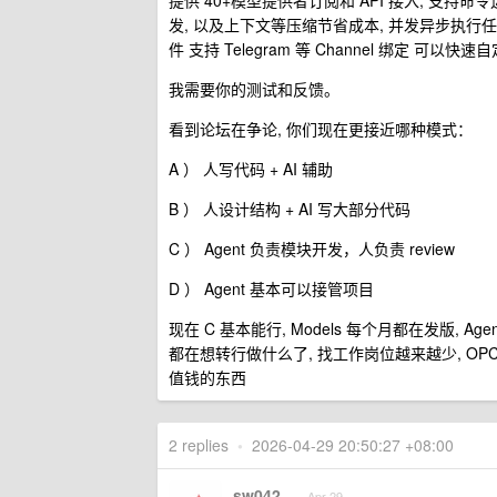
提供 40+模型提供者订阅和 API 接入, 支
发, 以及上下文等压缩节省成本, 并发异步执行任
件 支持 Telegram 等 Channel 绑定 可以快速自定义 ag
我需要你的测试和反馈。
看到论坛在争论, 你们现在更接近哪种模式：
A ） 人写代码 + AI 辅助
B ） 人设计结构 + AI 写大部分代码
C ） Agent 负责模块开发，人负责 review
D ） Agent 基本可以接管项目
现在 C 基本能行, Models 每个月都在发版, Agen
都在想转行做什么了, 找工作岗位越来越少, OPC
值钱的东西
2 replies
•
2026-04-29 20:50:27 +08:00
sw042
Apr 29