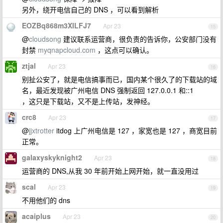
另外，绕开电信自己的 DNS ，可以看到解析
EOZBq868m3XILFJ7
Apr 23
15
@
cloudsong
建议联系运营商，很负责的告诉你，公安部门没有
封禁
myqnapcloud.com
，这点可以确认。
ztjal
Apr 23
16
别扯公安了，就是电信搞事而已，国内某个很久了的下载站的域
名，最近发现被广州电信 DNS 强制返回 127.0.0.1 和::1
，这只是下载站，又不是上传站，发神经。
crc8
Apr 23
17
@
jjxtrotter
itdog 上广州电信是 127 ，家宽也是 127 ，商宽目前
正常。
galaxyskyknight2
Apr 23
18
运营商的 DNS,从我 30 年前开始上网开始，就一直没用过
scal
Apr 23
19
不用他们的 dns
acaiplus
Apr 23
20