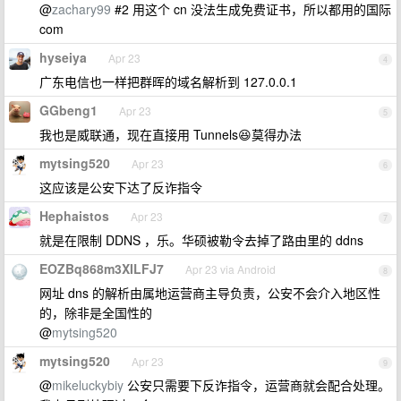
@
zachary99
#2 用这个 cn 没法生成免费证书，所以都用的国际
com
hyseiya
Apr 23
4
广东电信也一样把群晖的域名解析到 127.0.0.1
GGbeng1
Apr 23
5
我也是威联通，现在直接用 Tunnels😆莫得办法
mytsing520
Apr 23
6
这应该是公安下达了反诈指令
Hephaistos
Apr 23
7
就是在限制 DDNS ，乐。华硕被勒令去掉了路由里的 ddns
EOZBq868m3XILFJ7
Apr 23 via Android
8
网址 dns 的解析由属地运营商主导负责，公安不会介入地区性
的，除非是全国性的
@
mytsing520
mytsing520
Apr 23
9
@
mikeluckybiy
公安只需要下反诈指令，运营商就会配合处理。