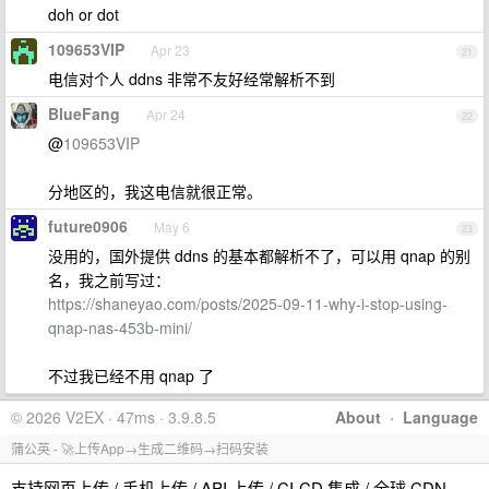
doh or dot
109653VIP
Apr 23
21
电信对个人 ddns 非常不友好经常解析不到
BlueFang
Apr 24
22
@
109653VIP
分地区的，我这电信就很正常。
future0906
May 6
23
没用的，国外提供 ddns 的基本都解析不了，可以用 qnap 的别
名，我之前写过：
https://shaneyao.com/posts/2025-09-11-why-i-stop-using-
qnap-nas-453b-mini/
不过我已经不用 qnap 了
© 2026 V2EX · 47ms · 3.9.8.5
About
·
Language
蒲公英 - 🚀上传App→生成二维码→扫码安装
支持网页上传 / 手机上传 / API 上传 / CI-CD 集成 / 全球 CDN