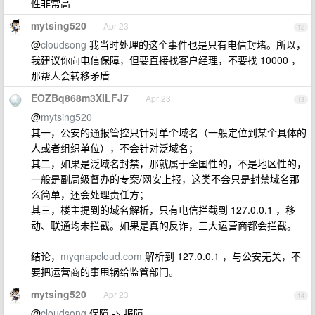
性非常高
mytsing520
Apr 23
12
@
cloudsong
我当时处理的这个事件也是只有电信封堵。所以，
我建议你向电信保障，但要直接找客户经理，不要找 10000 ，
那帮人会转移矛盾
EOZBq868m3XILFJ7
Apr 23
13
@
mytsing520
其一，公安的通报管控只针对单个域名（一般定位到某个具体的
人或者组织单位），不会针对泛域名；
其二，如果是泛域名封禁，那就属于全国性的，不是地区性的，
一般是副局级督办的专案/网安上报，这类不会只是封禁域名那
么简单，还会处理责任方；
其三，楼主提到的域名解析，只有电信拦截到 127.0.0.1 ，移
动、联通均未拦截。如果是真的反诈，三大运营商都会拦截。
结论，
myqnapcloud.com
解析到 127.0.0.1 ，与公安无关，不
要把运营商的事甩锅给监管部门。
mytsing520
Apr 23
14
@
cloudsong
保障 -> 报障