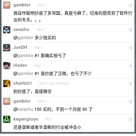
gamblor
Mar 1
1
我自作聪明抄底了多邻国，真是亏麻了，切身的感受到了软件行
业的冬天。。。
zarazhu
Mar 1
2
@
gamblor
多少钱买的
JoeDH
Mar 1
3
@
gamblor
#1 那确实很亏了
irisdev
Mar 1
4
@
gamblor
#1 我抄底了泛微，也亏了不少
charlie21
Mar 1 via Android
5
别抄底了，直接做空
gamblor
Mar 1
6
@
zarazhu
150 买的，不到一个月就 90 了
kagangtuya
Mar 1
7
还是垄断或者半垄断的行业被冲击小