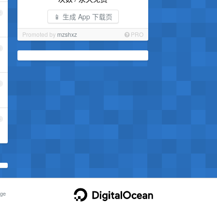
2
📱 生成 App 下载页
Promoted by
mzshxz
PRO
3
4
5
ge