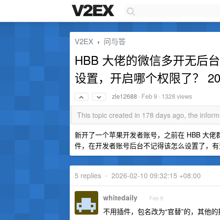
V2EX
问与答
›
HBB 大佬的微信多开无后
设置，开启哪个权限了？ 2
zle12688
·
Feb 9
· 1328 views
This topic created in 178 days ago, the info
新开了一个苹果开发者账号，之前在 HBB 大佬
件，在开发者账号后台不记得该怎么设置了，有
5 replies
•
2026-02-10 09:32:15 +08:00
whitedaily
Feb 9
不用插件，包名改为“官替”的，其他