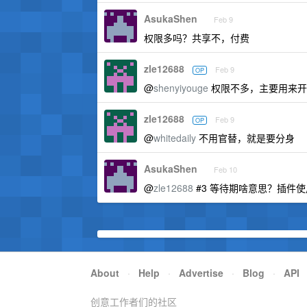
AsukaShen
Feb 9
权限多吗？共享不，付费
zle12688
Feb 9
OP
@
shenyiyouge
权限不多，主要用来开
zle12688
Feb 9
OP
@
whitedaily
不用官替，就是要分身
AsukaShen
Feb 10
@
zle12688
#3 等待期啥意思？插件
About
·
Help
·
Advertise
·
Blog
·
API
创意工作者们的社区