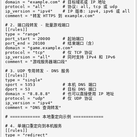
domain = "example.com" # 目标域名或 IP 地址

protocol = "all"       # 协议: all, tcp 或 udp

ip_version = "ipv4"    # IP 版本: ipv4, ipv6 或 all

comment = "转发 HTTPS 到 example.com"

# 2. 端口段转发 - 批量游戏端口

[[rules]]

type = "range"

port_start = 20000     # 起始端口

port_end = 20100       # 结束端口（含）

domain = "game.example.com"

protocol = "tcp"       # 仅 TCP 协议

ip_version = "all"     # 同时支持 IPv4 和 IPv6

comment = "游戏服务器端口段"

# 3. UDP 专用转发 - DNS 服务

[[rules]]

type = "single"

sport = 5353           # 本机 DNS 端口

dport = 53             # 目标 DNS 端口

domain = "8.8.8.8"     # 也可以直接使用 IP 地址

protocol = "udp"       # 仅 UDP 协议

ip_version = "ipv4"

comment = "DNS 查询转发"

# ============ 本地重定向示例 ============

# 4. 单端口重定向到本机服务

[[rules]]

type = "redirect"
