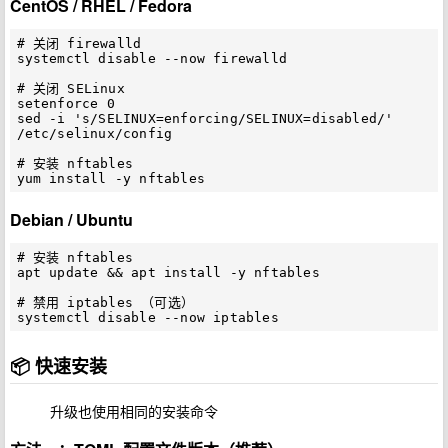
CentOS / RHEL / Fedora
# 关闭 firewalld

systemctl disable --now firewalld

# 关闭 SELinux

setenforce 0

sed -i 's/SELINUX=enforcing/SELINUX=disabled/' 
/etc/selinux/config

# 安装 nftables

Debian / Ubuntu
# 安装 nftables

apt update && apt install -y nftables

# 禁用 iptables （可选）

📦 快速安装
升级也使用相同的安装命令