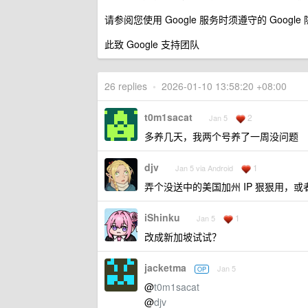
请参阅您使用 Google 服务时须遵守的 Goog
此致 Google 支持团队
26 replies
•
2026-01-10 13:58:20 +08:00
t0m1sacat
2
Jan 5
多养几天，我两个号养了一周没问题
djv
1
Jan 5 via Android
弄个没送中的美国加州 IP 狠狠用，
iShinku
1
Jan 5
改成新加坡试试？
jacketma
Jan 5
OP
@
t0m1sacat
@
djv