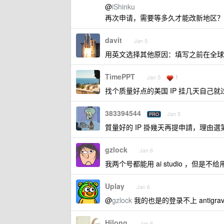
@
iShinku
再次申请，需要等多久才能改新地区？频
davit
Jan 5
用英文选择其他原因：填写之前在全球
TimePPT
1
Jan 5
找个质量好点的美国 IP 挂几天自己
383394544
Jan 5
PRO
質量好的 IP 掛幾天再提申請，理由選第一個 
gzlock
Jan 6
我两个号都能用 ai studio ，但是不给用 an
Uplay
Jan 6
@
gzlock
我的也是的登录不上 antigravi
Hilong
Jan 6