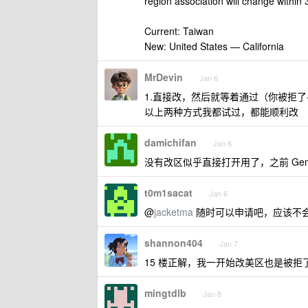
region association will change within 
Current: Taiwan
New: United States — California
MrDevin
Jan 6
1.直接改，然后就等着通过（你被拒了-
以上两种方式我都试过，都能顺利改
damichifan
Jan 6
没有改区似乎直接打开用了，之前 Gem
t0m1sacat
Jan 6
@
jacketma
随时可以申请吧，应该不会
shannon404
Jan 7
15 楼正解，我一开始改美区也是被拒了
mingtdlb
Jan 8