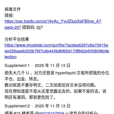
病毒文件
链接:
https://pan.baidu.com/s/18yAc_YyufZIuqXsFBImq_A?
pwd=2jj7
提取码: 2jj7
分析平台结果
https://www.virustotal.com/gui/file/7acdae6297c8a70915e
ae326aaeb202b7fd7cab4436dbf65d17df682e5058098/de
tection
Supplement 1 · 2025 年 11 月 13 日
损失大几千 U ，对方还登录 hyperliquid 交易所把我的仓位
平仓、出金、转走。
教训就是不要存明文，二次加密后存文本没得问题。
现在想知道是不是从这里泄露出去的，如果不是的话，说
明还有漏洞，那就更危险了。
Supplement 2 · 2025 年 11 月 13 日
感谢 #15 楼老哥 @
qq316107934
一波专业的分析👍