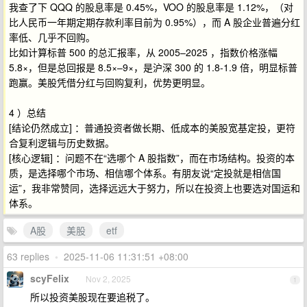
我查了下 QQQ 的股息率是 0.45%，VOO 的股息率是 1.12%，（对
比人民币一年期定期存款利率目前为 0.95%），而 A 股企业普遍分红
率低、几乎不回购。
比如计算标普 500 的总汇报率，从 2005–2025 ，指数价格涨幅
5.8×，但是总回报是 8.5×–9×，是沪深 300 的 1.8-1.9 倍，明显标普
跑赢。美股凭借分红与回购复利，优势更明显。
4 ）总结
[结论仍然成立] ：普通投资者做长期、低成本的美股宽基定投，更符
合复利逻辑与历史数据。
[核心逻辑] ：问题不在“选哪个 A 股指数”，而在市场结构。投资的本
质，是选择哪个市场、相信哪个体系。有朋友说“定投就是相信国
运”，我非常赞同，选择远远大于努力，所以在投资上也要选对国运和
体系。
A股
美股
etf
63 replies
•
2025-11-06 11:31:51 +08:00
scyFelix
Nov 2, 2025
1
所以投资美股现在要追税了。