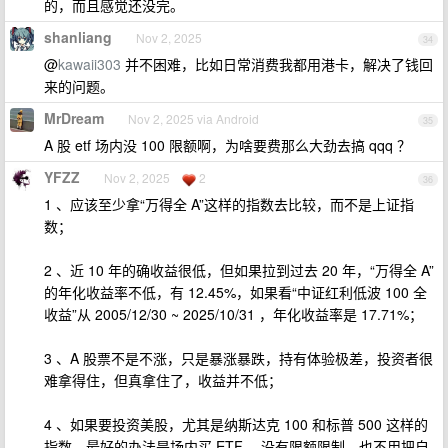
的，而且感觉还没完。
shanliang
Nov 2, 2025
34
@
kawaii303
并不困难，比如日常消费我都用港卡，解决了钱回
来的问题。
MrDream
Nov 2, 2025 via Android
35
A 股 etf 场内没 100 限额啊，为啥要费那么大劲去搞 qqq ？
YFZZ
Nov 2, 2025
2
36
1 、应该至少拿“万得全 A”这样的指数去比较，而不是上证指
数；
2 、近 10 年的确收益很低，但如果拉到过去 20 年，“万得全 A”
的年化收益率不低，有 12.45%，如果看“中证红利低波 100 全
收益”从 2005/12/30 ~ 2025/10/31 ，年化收益率是 17.71%；
3 、A 股票不是不涨，只是暴涨暴跌，持有体验极差，投资者很
难拿得住，但真拿住了，收益并不低；
4 、如果要投资美股，尤其是纳斯达克 100 和标普 500 这样的
指数，最好的办法是场内买 ETF ，没有限额限制，也不用把自