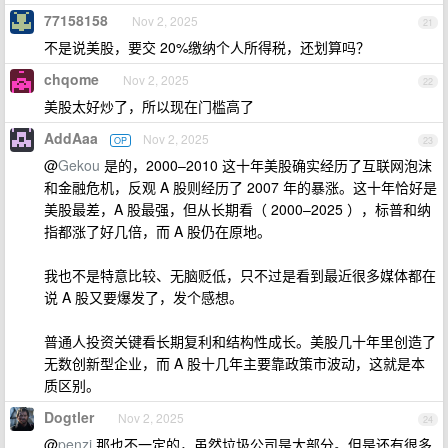
77158158
Nov 2, 2025
21
不是说美股，要交 20%缴纳个人所得税，还划算吗？
chqome
Nov 2, 2025
22
美股太好炒了，所以现在门槛高了
AddAaa
Nov 2, 2025
OP
23
@
Gekou
是的，2000–2010 这十年美股确实经历了互联网泡沫
和金融危机，反观 A 股则经历了 2007 年的暴涨。这十年恰好是
美股最差，A 股最强，但从长期看（ 2000–2025 ），标普和纳
指都涨了好几倍，而 A 股仍在原地。
我也不是特意比较、无脑贬低，只不过是看到最近很多媒体都在
说 A 股又要爆发了，发个感想。
普通人投资关键看长期复利和结构性成长。美股几十年里创造了
无数创新型企业，而 A 股十几年主要靠政策市波动，这就是本
质区别。
Dogtler
Nov 2, 2025
24
@
penzi
那也不一定的，虽然垃圾公司是大部分。但是还有很多