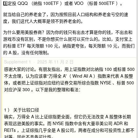
3️⃣定投 QQQ （纳指 100ETF ）或者 VOO （标普 500ETF ）。
就当给自己的养老金了，因为按照目前人口结构和养老金亏空的速
度，我们这代人大概率是领不到养老金的。
为什么要用美股券商？因为你的钱只有出去才算是你的钱，不出去和
游戏币没有区别，不是你想买什么就可以买什么的。比如，支付宝上
的标普 ETF 每天限额 100 元，纳指更夸张，每天限额 10 元，而我们
的 A 股，没有任何限制。
Supplement 1 · 2025 年 11 月 2 日
感谢大家的讨论。有朋友指出，用上证指数对比纳指 100 或标普 500
不太合理，认为应该拿“万得全 A”（ Wind All A ）指数来代表 A 股整
体，或者把上证综指对应纽约证券交易所综合指数 NYSE 、标普 500
对应沪深 300 。以下是我的整理和看法：
1 ） 关于比较口径
确实，万得全 A 比上证综指更全面，但它仍无法改变 A 股整体长期
表现远逊美股的事实。而 NYSE 指数中含有大量非美公司 ADR 和
REITs ，上证综指几乎全是 A 股公司，两者在成分和可投资性上都不
对等，因此不具备可比性。