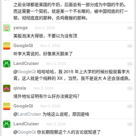
之前全球都是美国的牛奶，后面会有一部分成为中国的牛奶。
而这需要一个契机，就是某一个不长眼的，被中国彻底的打一
顿，彻彻底底的那种，杀鸡儆猴的那种。
yaroga
Nov 3, 2025
49
美股泡沫大得很，不要以为没有顶
GoogleQi
Nov 3, 2025
50
听李大霄说的，好像黑天鹅来了
LandCruiser
Nov 3, 2025
51
@
GoogleQi
哈哈哈哈，我 2015 年上大学的时候炒股就看李大
霄，这人就是个纯粹的 XX ，当然，我不是说大 A 还会涨或跌。
qinxia
Nov 3, 2025
52
境外地址证明有什么好办法搞定吗？
GoogleQi
Nov 3, 2025
53
@
LandCruiser
为啥这么说呢，原因是啥
LandCruiser
Nov 3, 2025
54
@
GoogleQi
你长期观察这个人的言论就知道了