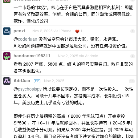
一个市场的“优劣”，核心在于它是否具备激励相容的机制：即能
否有效奖励高效率、创新、合规的公司，同时淘汰或惩罚低效、
欺诈、僵化的公司
penzi
Nov 2, 2025 via iPhone
1
8
@
coderluan
没有做空只会让市场大涨，猛涨，永远涨。
A 股的问题纯粹就是中国都是垃圾公司，没有任何投资价值。
handsome198311
Nov 2, 2025 via Android
9
看看 2007 年底，5800 点。缅 A 的称号实至名归。散户韭菜的
名字也很贴切。
AddAaa
Nov 2, 2025
OP
10
@
psychosispy
所以说要长期定投，而不是一次性投入。一次性
重仓买入，可能十几年不回本。定投摊平成本，长期投资>15
年，美股历史上几乎没有亏钱的时期。
即使你在历史最糟糕的高点（ 2000 年泡沫顶点）开始定投
SP500 ，在 10–11 年后就能回本，并且长期持有（ 20–25 年）
后收益仍然十分可观。如果从 2000 年开始定投，到 2025 年可
以盈利 3.6 倍。而且这还没有考虑下跌太多时加仓的策略，比如