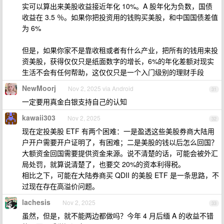
实可以算出来美股收益接近年化 10%。A 股年化为负数，国债
收益在 3.5 ％。如果你把投资用的钱购买美股，和中国国债差值
为 6%
但是，如果你家不是靠收租或者有什么产业，把所有的钱用来投
资美股，获得仅仅只是纸面数字的增长，6%的年化差额对现实
生活不会有任何帮助，这仅仅只是一个入门级别的理财手段
NewMoorj
Nov 2, 2025 via Android
31
一定要用真金白银支持自己的认知
kawaii303
Nov 2, 2025
32
现在定投美股 ETF 有两个困难：一是盈透这些美股券商大陆用
户开户需要开户证明了，有困难；二是美股的钱以后怎么回国？
大额资金回国需要提供资金来源。说不清楚的话，可能会被外汇
局处罚，就算说清楚了，也要交 20%的资本利得税。
相比之下，可能在大陆券商买 QDII 的美股 ETF 是一条思路，不
过现在存在高溢价问题。
lachesis
Nov 2, 2025
33
虽然，但是，就不能两边都做吗？今年 4 月后缅 A 的收益不错