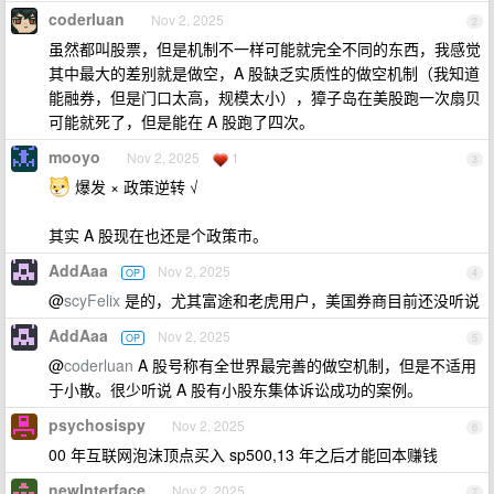
coderluan
Nov 2, 2025
2
虽然都叫股票，但是机制不一样可能就完全不同的东西，我感觉
其中最大的差别就是做空，A 股缺乏实质性的做空机制（我知道
能融券，但是门口太高，规模太小），獐子岛在美股跑一次扇贝
可能就死了，但是能在 A 股跑了四次。
mooyo
Nov 2, 2025
1
3
爆发 × 政策逆转 √
其实 A 股现在也还是个政策市。
AddAaa
Nov 2, 2025
OP
4
@
scyFelix
是的，尤其富途和老虎用户，美国券商目前还没听说
AddAaa
Nov 2, 2025
OP
5
@
coderluan
A 股号称有全世界最完善的做空机制，但是不适用
于小散。很少听说 A 股有小股东集体诉讼成功的案例。
psychosispy
Nov 2, 2025
6
00 年互联网泡沫顶点买入 sp500,13 年之后才能回本赚钱
newInterface
Nov 2, 2025
7