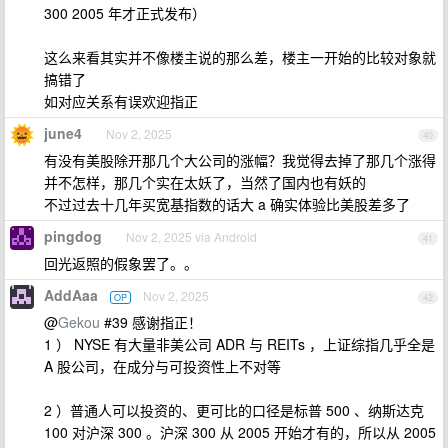
300 2005 年才正式发布）
这么来看其实并不像楼主说的那么差，楼主一开始的比较对象就
搞错了
如对应关系有误欢迎指正
june4
Nov 2, 2025
40
有没有美股除开那几个大公司的涨幅？我觉得去掉了那几个涨得
并不怎样，那几个实在太妖了，当然了国内也有妖的
不过过去十几年买宽基指数的话大 a 确实体验比美股差多了
pingdog
Nov 2, 2025 via Android
41
回光返照的假象罢了。。
AddAaa
Nov 2, 2025
OP
42
@
Gekou
#39 感谢指正！
1 ） NYSE 有大量非美公司 ADR 与 REITs ，上证综指几乎全是
A 股公司，在成分与可投资性上不对等
2 ）普通人可以投资的、更可比的口径是标普 500 、纳斯达克
100 对沪深 300 。沪深 300 从 2005 开始才有的，所以从 2005