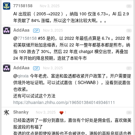
77158158
Nov 3, 2025
55
AI 出现前（ 2005→2022 ），纳指 100 仅涨 6.73×，AI 后 2.9
年贡献了 84% 涨幅，所以这个泡沫比较大啊。。。
AddAaa
Nov 3, 2025
OP
56
@
77158158
#55 是的，以 2022 年最低点算是 6.7x 。2022 年
初美联储开始加息缩表，所以 22 年一整年都基本都是熊市，纳
指 100 跌去了 30%，然后 22 年底 chatgpt 横空出世，再叠加
24 年开始的降息预期，造就了本轮牛市
AddAaa
Nov 3, 2025
OP
57
@
qinxia
今年老虎、富途和盈透都收紧开户政策了，开户需要提
供境外地址证明。可以试试嘉信（ SCHWAB ），没看到说嘉信
也收紧。
还有可以试试这个方法
https://zhuanlan.zhihu.com/p/1965013840149346111
Shanky
Nov 3, 2025
1
58
已经盈透转了一部分到嘉信，嘉信有个好处是佣金低，喜欢做美
股波段的有福了
盈透的优点是即使投港股也不会被送中，港股的高股息挺适合养