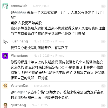
breeswish
Nov 2, 2025
44
@
AddAaa
美股一个大回撤就是十几年，人生又有多少个十几年
呢？
当然 A 股更不如美股
我只是想说美股永远能涨回来不构成觉得这是无风险投资的理由
当年东京最高点持有的房子到现在也还涨了回来呢
liuzhihang
Nov 3, 2025 via iPhone
45
我只关心老虎啥时候能开户，有啥路子
Planarians
Nov 3, 2025 via iPhone
46
你说的都是十年以上的长期投资 国内就没有几个人能坚持定投
这么久的 而且这样来比的话定投 btc 不是更赚 无非是你不信虚
拟货币 那些不投的无非也是不信美股罢了 认知决定命运 谁又能
保证自己的认知一直对呢
VeteranCat
Nov 3, 2025
47
@
inktiger
"攻占华尔街" 别想太多，看起来稳定是因为这群富豪
的全部身家都在上面，他倒是想不稳定。
qiuzhang
Nov 3, 2025
48