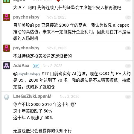
大 A ？ 呵呵 先等连续几任的证监会主席能平安入棺再说吧
psychosispy
Nov 2, 2025
17
目前美股的 pe 已经接近 2000 年的高点。我认为仅凭 ai capex
推动的高估值，未来不一定能提升企业利润，因此现在并不是理
想的入场时机
psychosispy
Nov 2, 2025
18
不过持续定投美股肯定是没错的
AddAaa
Nov 2, 2025
OP
19
@
psychosispy
#17 目前确实有 AI 泡沫，现在 QQQ 的 PE 大约
是 35 ，2000 年达到了 70 多。我的想法是不去猜顶摸低，持续
定投，跌的多了就加仓
L0eGsZl8kL0p8nMl
Nov 2, 2025
20
你咋不比 2000-2010 年这十年呢？
这十年美股跌了 50%
这十年 A 股涨了 50%
无脑贬低只会暴露你的认知不行