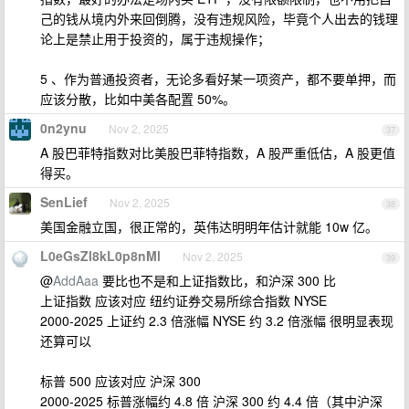
己的钱从境内外来回倒腾，没有违规风险，毕竟个人出去的钱理
论上是禁止用于投资的，属于违规操作；
5 、作为普通投资者，无论多看好某一项资产，都不要单押，而
应该分散，比如中美各配置 50%。
0n2ynu
Nov 2, 2025
37
A 股巴菲特指数对比美股巴菲特指数，A 股严重低估，A 股更值
得买。
SenLief
Nov 2, 2025
38
美国金融立国，很正常的，英伟达明明年估计就能 10w 亿。
L0eGsZl8kL0p8nMl
Nov 2, 2025
39
@
AddAaa
要比也不是和上证指数比，和沪深 300 比
上证指数 应该对应 纽约证券交易所综合指数 NYSE
2000-2025 上证约 2.3 倍涨幅 NYSE 约 3.2 倍涨幅 很明显表现
还算可以
标普 500 应该对应 沪深 300
2000-2025 标普涨幅约 4.8 倍 沪深 300 约 4.4 倍（其中沪深