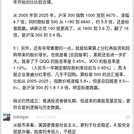
年开始对比比较合理。
从 2005 年到 2025 年，沪深 300 指数 1000 涨到 4670 ，涨幅
4.7 倍；同时期标普 500 从 1180 到 6840 ，约 5.8 倍，还是标
普跑赢。纳斯达克 100 就更高了，从 1600 到 2.6 万，翻了 16
倍，是沪深 300 的 3.4 倍。
3 ）另外，还有非常重要的一点，就是如果算上分红再投资和回
购带来的股价增长，也就是看 [总回报率] ，差距还会进一步扩
大。我查了下 QQQ 的股息率是 0.45%，VOO 的股息率是
1.12%，（人民币一年期定期存款利率目前为 0.95%），而 A
股企业普遍分红率低、几乎不回购。算标普 500 的总汇报率，
比如从 2005–2025 ，指数价格涨幅 5.8×，但是总回报是 8.5×–
9×，是沪深 300 的 1.8-1.9 倍，明显标普跑赢。
结论仍然成立：普通投资者做长期、低成本的美股宽基定投，更
符合复利逻辑与历史数据。
inktiger
Nov 2, 2025
43
从股市来看，美国更像是社会主义，更利于社会稳定，A 股完全
就是诈骗，极度的考验人，不稳定