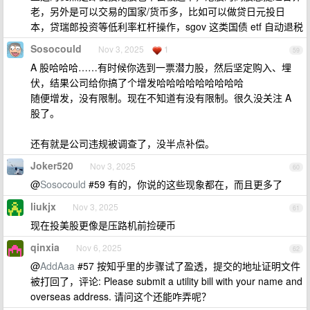
老，另外是可以交易的国家/货币多，比如可以做贷日元投日
本，贷瑞郎投资等低利率杠杆操作，sgov 这类国债 etf 自动退税
Sosocould
Nov 3, 2025
1
59
A 股哈哈哈……有时候你选到一票潜力股，然后坚定购入、埋
伏，结果公司给你搞了个增发哈哈哈哈哈哈哈哈哈
随便增发，没有限制。现在不知道有没有限制。很久没关注 A
股了。
还有就是公司违规被调查了，没半点补偿。
Joker520
Nov 3, 2025
60
@
Sosocould
#59 有的，你说的这些现象都在，而且更多了
liukjx
Nov 3, 2025
61
现在投美股更像是压路机前捡硬币
qinxia
Nov 6, 2025
62
@
AddAaa
#57 按知乎里的步骤试了盈透，提交的地址证明文件
被打回了，评论: Please submit a utility bill with your name and
overseas address. 请问这个还能咋弄呢？