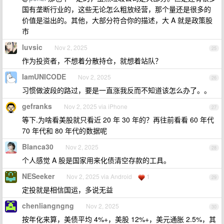
国有垄断行业的，这些无论怎么粗放经营，那个量还是很多的
价值是溢出的。其他，大部分符合你的描述，大 A 就是政策股
市
luvsic
Nov 2, 2025
25
作为投资者，不想着分散持仓，就想着站队？
IamUNICODE
Nov 2, 2025
26
习惯做波段的路过，要是一直涨我反而不知道该怎么办了。。
gefranks
Nov 2, 2025 via iPhone
27
等下.为啥看美股就只看近 20 年 30 年的？再往前看看 60 年代
70 年代和 80 年代的数据呢
Blanca30
Nov 2, 2025
28
个人感觉 A 股是国家用来化债清空存款的工具。
NESeeker
Nov 2, 2025 via Android
1
29
定投就是相信国运，多说无益
chenliangngng
Nov 2, 2025
30
按年化来算，美债平均 4%+，美股 12%+，美元通胀 2.5%，其