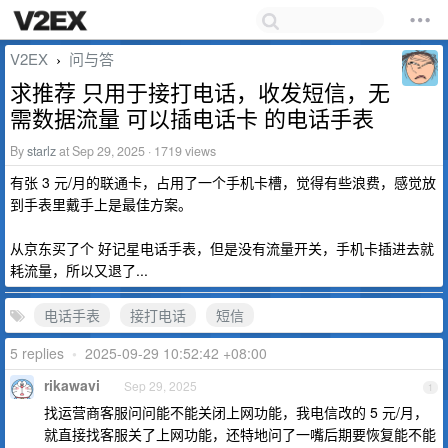
V2EX
问与答
›
求推荐 只用于接打电话，收发短信，无
需数据流量 可以插电话卡 的电话手表
By
starlz
at Sep 29, 2025 · 1719 views
有张 3 元/月的联通卡，占用了一个手机卡槽，觉得有些浪费，感觉放
到手表里戴手上是最佳方案。
从京东买了个 好记星电话手表，但是没有流量开关，手机卡插进去就
耗流量，所以又退了...
电话手表
接打电话
短信
5 replies
•
2025-09-29 10:52:42 +08:00
rikawavi
Sep 29, 2025
1
找运营商客服问问能不能关闭上网功能，我电信改的 5 元/月，
就直接找客服关了上网功能，还特地问了一嘴后期要恢复能不能