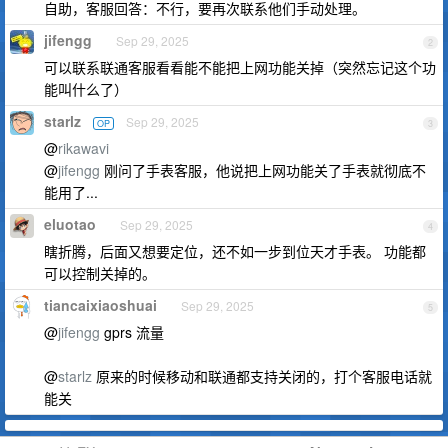
自助，客服回答：不行，要再次联系他们手动处理。
jifengg
Sep 29, 2025
2
可以联系联通客服看看能不能把上网功能关掉（突然忘记这个功
能叫什么了）
starlz
Sep 29, 2025
OP
3
@
rikawavi
@
jifengg
刚问了手表客服，他说把上网功能关了手表就彻底不
能用了...
eluotao
Sep 29, 2025
4
瞎折腾，后面又想要定位，还不如一步到位天才手表。 功能都
可以控制关掉的。
tiancaixiaoshuai
Sep 29, 2025
5
@
jifengg
gprs 流量
@
starlz
原来的时候移动和联通都支持关闭的，打个客服电话就
能关