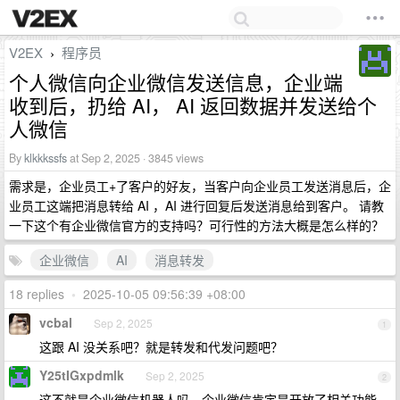
V2EX
程序员
›
个人微信向企业微信发送信息，企业端
收到后，扔给 AI， AI 返回数据并发送给个
人微信
By
klkkkssfs
at Sep 2, 2025 · 3845 views
需求是，企业员工+了客户的好友，当客户向企业员工发送消息后，企
业员工这端把消息转给 AI ，AI 进行回复后发送消息给到客户。 请教
一下这个有企业微信官方的支持吗？可行性的方法大概是怎么样的？
企业微信
AI
消息转发
18 replies
•
2025-10-05 09:56:39 +08:00
vcbal
Sep 2, 2025
1
这跟 AI 没关系吧？就是转发和代发问题吧？
Y25tIGxpdmlk
Sep 2, 2025
2
这不就是企业微信机器人吗，企业微信肯定是开放了相关功能