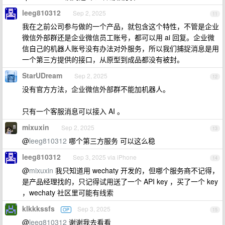
leeg810312
Sep 2, 2025
11
我在之前公司参与做的一个产品，就包含这个特性，不管是企业
微信外部群还是企业微信员工账号，都可以用 ai 回复。企业微
信自己的机器人账号没有办法对外服务，所以我们捕捉消息是用
一个第三方提供的接口，从原型到成品都没有被封。
StarUDream
Sep 2, 2025
12
没有官方方法，企业微信外部群不能加机器人。
只有一个客服消息可以接入 AI 。
mixuxin
Sep 2, 2025
13
@
leeg810312
哪个第三方服务 可以这么稳
leeg810312
Sep 3, 2025 via iPhone
14
@
mixuxin
我只知道用 wechaty 开发的，但哪个服务商不记得，
是产品经理找的，只记得试用送了一个 API key ，买了一个 key
，wechaty 社区里可能有线索
klkkkssfs
Sep 3, 2025
OP
15
@
leeg810312
谢谢我去看看