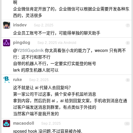
啊
企业微信肯定开放了的，企业微信可以根据企业需要开发各种东
西的，灵活很多
irisdev
Sep 2, 2025
7
企业员工账号不一定行，可能得单独的聊天助手
pingdog
Sep 2, 2025 via Android
8
@
Y25tIGxpdmlk
你太高看张小龙的能力了，wecom 只有两不
行：这不行和那不行
自带的机器人不行，一定要实打实能登的帐号
lark 的原生机器人就可以
ruke
Sep 2, 2025
9
这不就是让 ai 代替人去回复吗？
第一家公司干过这事，搞个安卓手机监听消息
拿到内容，然后扔到 ai ，ai 给到回复文案，手机收到消息在通
过客户端发送消息到群里，有点类似于外挂的
当然客户端不是我开发的
macaodoll
Sep 2, 2025
10
xposed hook 没问题.不过容易被办掉.