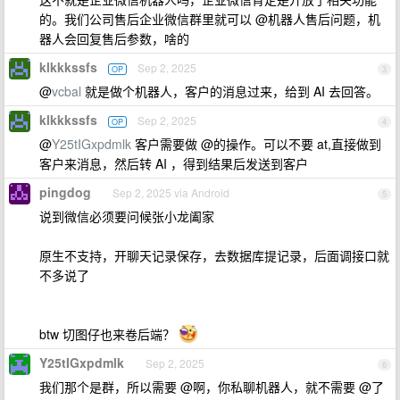
的。我们公司售后企业微信群里就可以 @机器人售后问题，机
器人会回复售后参数，啥的
klkkkssfs
Sep 2, 2025
OP
3
@
vcbal
就是做个机器人，客户的消息过来，给到 AI 去回答。
klkkkssfs
Sep 2, 2025
OP
4
@
Y25tIGxpdmlk
客户需要做 @的操作。可以不要 at,直接做到
客户来消息，然后转 AI ，得到结果后发送到客户
pingdog
Sep 2, 2025 via Android
5
说到微信必须要问候张小龙阖家
原生不支持，开聊天记录保存，去数据库提记录，后面调接口就
不多说了
btw 切图仔也来卷后端？
Y25tIGxpdmlk
Sep 2, 2025
6
我们那个是群，所以需要 @啊，你私聊机器人，就不需要 @了