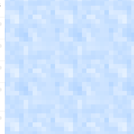
也
6
7
8
9
0