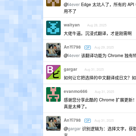
@
l4ever
Edge 太坑人了，所有的 AP
用不了
waityan
Aug 28, 2025
大佬牛逼。沉浸式翻译，才是刚需啊
AnYi798
Aug 29, 2025
OP
@
l4ever
该翻译功能为 Chrome 独
gargar
Aug 31, 2025
如何让它把选择的中文翻译成日文？如
evanmo666
Aug 31, 2025
感谢您分享此酷的 Chrome 扩展更
真是太棒了。
AnYi798
Aug 31, 2025
OP
@
gargar
识别逻辑为：选择文字，获取
言。