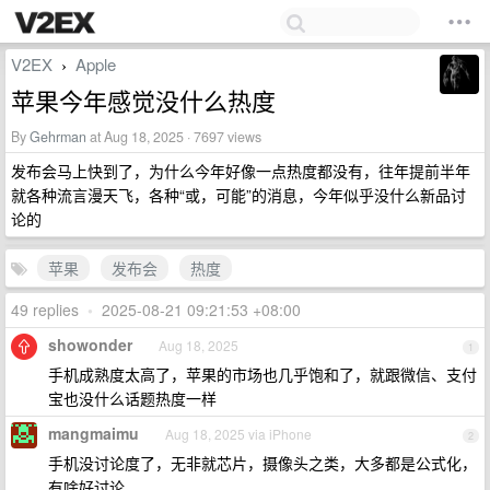
V2EX
Apple
›
苹果今年感觉没什么热度
By
Gehrman
at Aug 18, 2025 · 7697 views
发布会马上快到了，为什么今年好像一点热度都没有，往年提前半年
就各种流言漫天飞，各种“或，可能”的消息，今年似乎没什么新品讨
论的
苹果
发布会
热度
49 replies
•
2025-08-21 09:21:53 +08:00
showonder
Aug 18, 2025
1
手机成熟度太高了，苹果的市场也几乎饱和了，就跟微信、支付
宝也没什么话题热度一样
mangmaimu
Aug 18, 2025 via iPhone
2
手机没讨论度了，无非就芯片，摄像头之类，大多都是公式化，
有啥好讨论