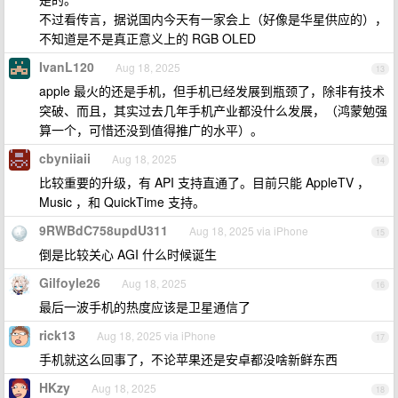
不过看传言，据说国内今天有一家会上（好像是华星供应的），
不知道是不是真正意义上的 RGB OLED
IvanL120
Aug 18, 2025
13
apple 最火的还是手机，但手机已经发展到瓶颈了，除非有技术
突破、而且，其实过去几年手机产业都没什么发展，（鸿蒙勉强
算一个，可惜还没到值得推广的水平）。
cbyniiaii
Aug 18, 2025
14
比较重要的升级，有 API 支持直通了。目前只能 AppleTV ，
Music ，和 QuickTime 支持。
9RWBdC758updU311
Aug 18, 2025 via iPhone
15
倒是比较关心 AGI 什么时候诞生
Gilfoyle26
Aug 18, 2025
16
最后一波手机的热度应该是卫星通信了
rick13
Aug 18, 2025 via iPhone
17
手机就这么回事了，不论苹果还是安卓都没啥新鲜东西
HKzy
Aug 18, 2025
18