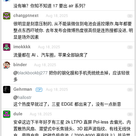
没有嘛？你知不知道 17 要出 air 系列？
chatgptnext
Aug 18, 2025
32
很明显是刻意压制的, 从不能装微信到电池会遥控爆炸,每年都要
整点东西吓唬你. 去年发布会微博热度很高但是连热搜都没进, 明
显是场外因素
imokkkk
Aug 18, 2025
33
流量都在 AI 、汽车圈，苹果全部缺席了
binder
Aug 18, 2025
34
@
blackbookbj277
把你的钢化膜和手机壳统统去掉，应该轻很
多
Gehrman
Aug 18, 2025
OP
35
@
hallostr
这个热度早就过了，三星 EDGE 都出来了，没有一点新意
dule
Aug 18, 2025
36
安卓这边下半年好歹有三星 2k LTPO 直屏 Pol-less 去偏光、内
置散热风扇、潜望式中长焦镜头、3D 超声波指纹、有线无线快
充、旁路充电、硅碳负极电池（ 7000-8000 毫安往上）并没觉