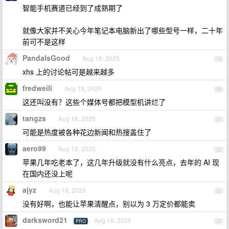
智能手机赛道已经到了成熟期了
就像大家并不关心今年笔记本电脑新出了哪些型号一样，二十年
前可不是这样
PandaIsGood
Aug 18, 2025
19
xhs 上的讨论帖可是越来越多
fredweili
Aug 18, 2025
20
这还叫没有？这些个媒体号都把模型机讲烂了
tangzs
Aug 18, 2025
21
可能是热度被各种花边新闻和热搜盖住了
aero99
Aug 18, 2025
22
苹果几年吃老本了，这几年升级就没有什么亮点，去年的 AI 现
在国内还没上呢
ajyz
Aug 18, 2025
23
没有好啊，也能让苹果清醒点，别以为 3 万定价都能卖
darksword21
Aug 18, 2025
PRO
24