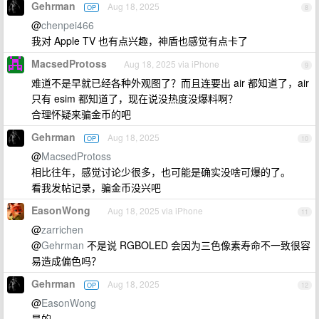
Gehrman
Aug 18, 2025
OP
8
@
chenpei466
我对 Apple TV 也有点兴趣，神盾也感觉有点卡了
MacsedProtoss
Aug 18, 2025 via iPhone
9
难道不是早就已经各种外观图了？而且连要出 air 都知道了，air
只有 esim 都知道了，现在说没热度没爆料啊？
合理怀疑来骗金币的吧
Gehrman
Aug 18, 2025
OP
10
@
MacsedProtoss
相比往年，感觉讨论少很多，也可能是确实没啥可爆的了。
看我发帖记录，骗金币没兴吧
EasonWong
Aug 18, 2025 via iPhone
11
@
zarrichen
@
Gehrman
不是说 RGBOLED 会因为三色像素寿命不一致很容
易造成偏色吗？
Gehrman
Aug 18, 2025
OP
12
@
EasonWong
是的。