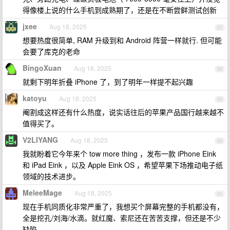
得像楼上说的什么手机到成熟期了，还是在不断尝鲜测试创新
jxee
Aug 18, 2025
37
想要热度很简单, RAM 升级到和 Android 阵营一样就行. 但可能
会要了库克的老命
BingoXuan
Aug 18, 2025
38
就剩下明年折叠 iPhone 了，到了明年一样提不起兴趣
katoyu
Aug 18, 2025
39
阉割成这样还有什么热度，说实话往后的苹果产品国行越来越不
值得买了。
V2LIYANG
Aug 18, 2025
40
我就盼着它今年来个 tow more thing ，发布一款 iPhone Eink
和 iPad Eink ，以及 Apple Eink OS ，希望苹果下场推动电子纸
领域的技术进步。
MeleeMage
Aug 18, 2025
41
现在手机同质化非常严重了，我想买个屏幕完整的手机都没有，
全是挖孔/刘海/水滴。就红魔、索尼还在苦苦支撑，但还是不少
缺陷。