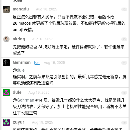
mengdu
Aug 18, 2025
42
反正怎么出都有人买单，只要不做就不会犯错，看版本改
26,macos 就更新了个狗屎玻璃效果，不如继续更新它把狗屎的
emoji 表情。
akring
Aug 18, 2025
43
先把他的垃圾 AI 搞好端上来吧，硬件停滞就算了，软件也越来
越差了
Gehrman
Aug 19, 2025
OP
44
@
dule
确实啊，之前苹果都是引领创新的，最近几年感觉毫无新意，屏
幕电池都还有改进空间
dule
Aug 19, 2025
45
@
Gehrman
#44 嗯，最近几年都没什么太大亮点，就是常规升
级刀法精准，太保守了，加上老机型性能完全够用，新机不太关
注了也很正常
xuyu1
Aug 19, 2025
46
热度还是有的，看你比较关注哪个平台咯。像我看微博比较多，