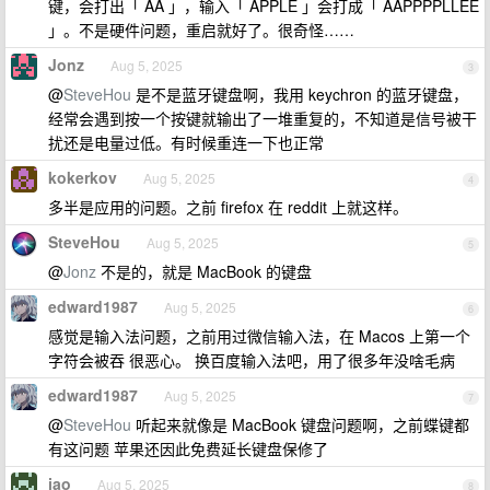
键，会打出「 AA 」，输入「 APPLE 」会打成「 AAPPPPLLEE
」。不是硬件问题，重启就好了。很奇怪……
Jonz
Aug 5, 2025
3
@
SteveHou
是不是蓝牙键盘啊，我用 keychron 的蓝牙键盘，
经常会遇到按一个按键就输出了一堆重复的，不知道是信号被干
扰还是电量过低。有时候重连一下也正常
kokerkov
Aug 5, 2025
4
多半是应用的问题。之前 firefox 在 reddit 上就这样。
SteveHou
Aug 5, 2025
5
@
Jonz
不是的，就是 MacBook 的键盘
edward1987
Aug 5, 2025
6
感觉是输入法问题，之前用过微信输入法，在 Macos 上第一个
字符会被吞 很恶心。 换百度输入法吧，用了很多年没啥毛病
edward1987
Aug 5, 2025
7
@
SteveHou
听起来就像是 MacBook 键盘问题啊，之前蝶键都
有这问题 苹果还因此免费延长键盘保修了
iao
Aug 5, 2025
8