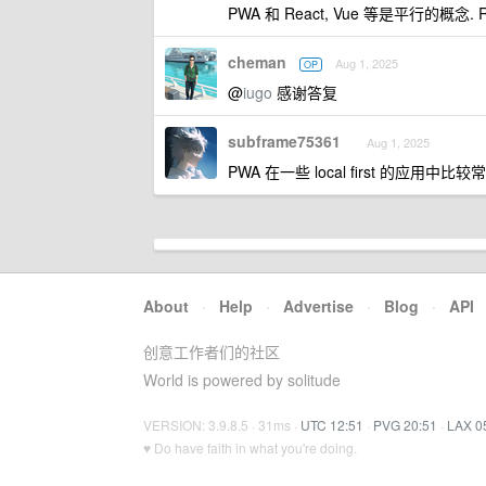
PWA 和 React, Vue 等是平行的概念. R
cheman
Aug 1, 2025
OP
@
iugo
感谢答复
subframe75361
Aug 1, 2025
PWA 在一些 local first 的应用
About
·
Help
·
Advertise
·
Blog
·
API
创意工作者们的社区
World is powered by solitude
VERSION: 3.9.8.5 · 31ms ·
UTC 12:51
·
PVG 20:51
·
LAX 0
♥ Do have faith in what you're doing.