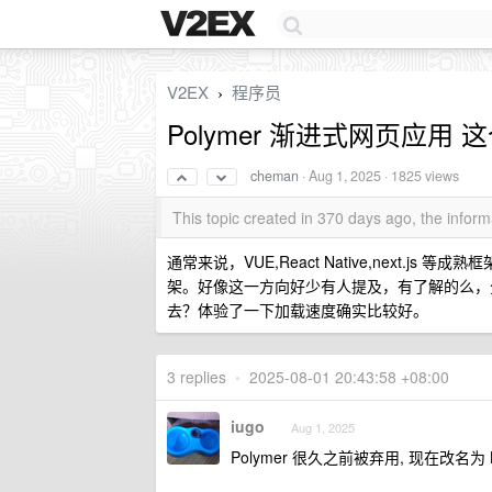
V2EX
程序员
›
Polymer 渐进式网页应
cheman
·
Aug 1, 2025
· 1825 views
This topic created in 370 days ago, the info
通常来说，VUE,React Native,next.js
架。好像这一方向好少有人提及，有了解的么，
去？体验了一下加载速度确实比较好。
3 replies
•
2025-08-01 20:43:58 +08:00
iugo
Aug 1, 2025
Polymer 很久之前被弃用, 现在改名为 Li