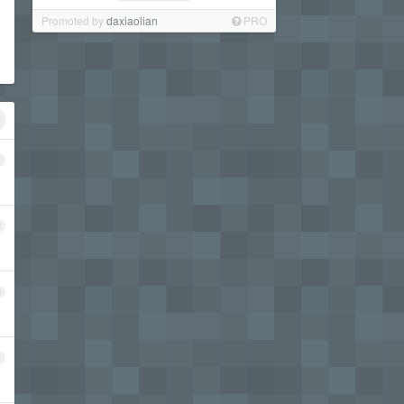
Promoted by
daxiaolian
PRO
1
2
3
4