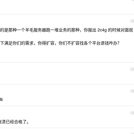
1
是那种一个羊毛服务器跑一堆业务的那种，你报出 2c4g 的时候对面就
下满足你们的需求，你得扩容，你们不扩容找各个平台退钱咋办？
1
1
声
1
没崩溃已经合格了。