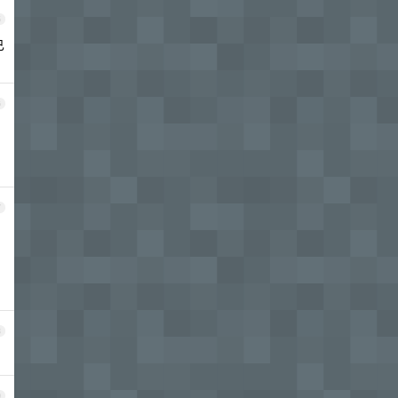
5
已
6
7
8
9