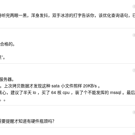
技术支持听完两眼一黑，浑身发抖，双手冰凉的打字告诉你，该优化查询语句，
合格的。
”。
的服务器。
io 。上次拷贝数据才发现这种 sata 小文件照样 20KB/s 。
核心，建议了半天 io ，买了 64 核 cpu ，装了个不能发挥的 mssql 。最后
。。。
意还需要提醒才知道有硬件瓶颈吗？