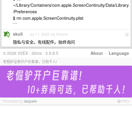
~/Library/Containers/com.apple.ScreenContinuity/Data/Library
/Preferences
$ rm com.apple.ScreenContinuity.plist
```
skull
Jul 11, 2025 via iPhone
3
隐私与安全。有线配件。始终询问
© 2026 V2EX · 26ms · 3.9.8.5
About
·
Language
老倔驴证券开户巨靠谱，已助千人!
Promoted by
laojuelv
PRO