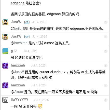
edgeone 能挂备案?
备案必须国内服务器把, edgeone 算国内的吗
JustW
Jul 4, 2025
OP
3
@
iorilu
我用备案码过的审核, 是国内的 edgeone,不是国际版.
JustW
Jul 4, 2025
OP
4
@
hmxxmh
是的,试试 cursor 这类工具,
g17
Jul 4, 2025
5
AI 经典的蓝紫渐变色
hmxxmh
Jul 4, 2025
6
@
JustW
我是用的 cursor cluade3.7 ，纯前端 ai 生成的非常丝
滑，但是前后端项目就很难
hmxxmh
Jul 4, 2025
7
@
Akuta
是的，现在网站一眼差不多能看出是不是 ai 搞得
liuYYYYYY
Jul 4, 2025
8
一眼 AI 渐变风格