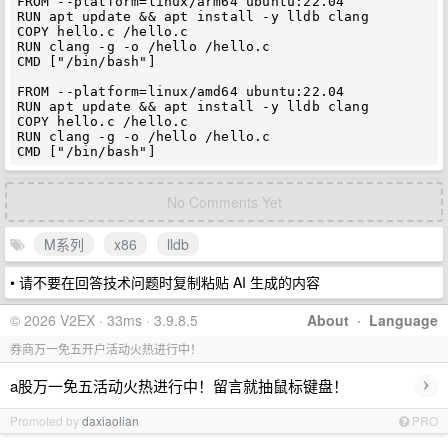
FROM --platform=linux/arm64 ubuntu:22.04

RUN apt update && apt install -y lldb clang

COPY hello.c /hello.c

RUN clang -g -o /hello /hello.c

CMD ["/bin/bash"]

FROM --platform=linux/amd64 ubuntu:22.04

RUN apt update && apt install -y lldb clang

COPY hello.c /hello.c

RUN clang -g -o /hello /hello.c

No Comments Yet
M系列
x86
lldb
• 请不要在回答技术问题时复制粘贴 AI 生成的内容
© 2026 V2EX · 33ms · 3.9.8.5
About
·
Language
券商万一免五开户活动火热进行中！
›
a股万一免五活动火热进行中！留言就抽鼠标键盘！
Promoted by
daxiaolian
PRO