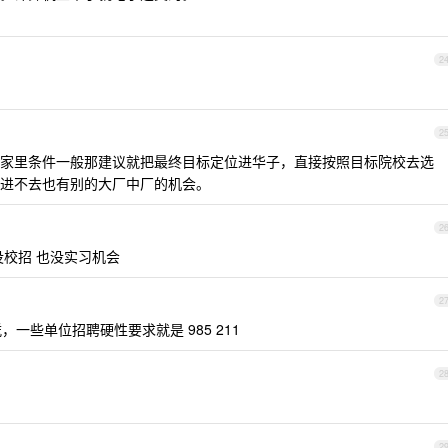
2
2
家里条件一般那建议就把最终目标定位进华子，直接按照目标院校去选
进不去也有别的大厂中厂的机会。
2
没校招 也没实习机会
2
，一些单位招聘硬性要求就是 985 211
2
2