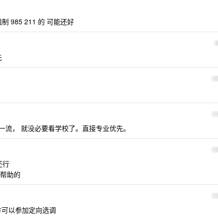
985 211 的 可能还好
先
1
1
 双一流， 就没必要看学校了。直接专业优先。
1
还行
帮助的
1
方可以参加定向选调