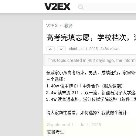
V2EX
教育
›
高考完填志愿，学校档次，
clacf
·
Jul 1, 2025
· 3484 views
This topic created in 402 days ago, the info
亲戚家小孩高考结束，男孩，成绩还行，家里条
三个选择：
1. 40w 读中游 211 中外合作（服从调剂）
2. 4w 读末流 211 ，双一流，新疆石河子大
3. 4w 读普通本科，浙江传媒学院这种（软件工
请大家帮忙看看，如何选择？我就做个统计
Supplement 1 ·
Jul 1, 2025
安徽考生