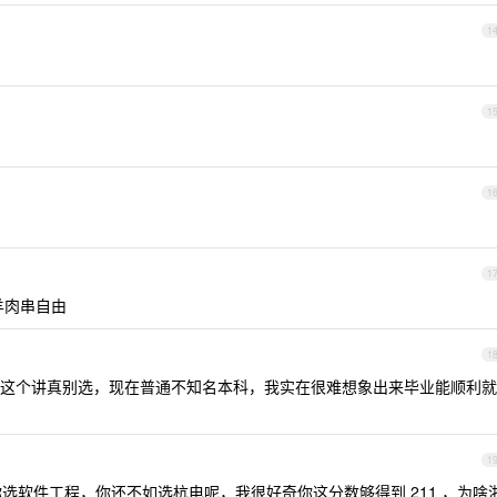
1
1
1
1
羊肉串自由
1
这个讲真别选，现在普通不知名本科，我实在很难想象出来毕业能顺利就
1
你选软件工程，你还不如选杭电呢，我很好奇你这分数够得到 211 ，为啥