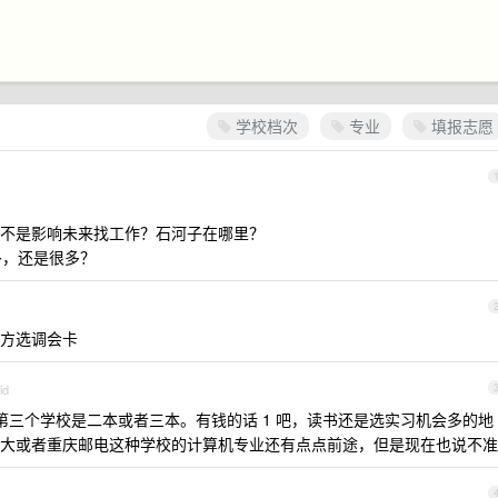
学校档次
专业
填报志愿
不是影响未来找工作？石河子在哪里？
多，还是很多？
地方选调会卡
id
第三个学校是二本或者三本。有钱的话 1 吧，读书还是选实习机会多的地
大或者重庆邮电这种学校的计算机专业还有点点前途，但是现在也说不准