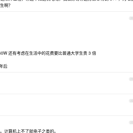
生啊？
2
0W 还有考虑在生活中的花费要比普通大学生贵 3 倍
 年后
2
2
2
。计算机上不了就电子之类的。