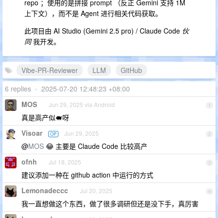
repo ；使用的是拼接 prompt （反正 Gemini 支持 1M
上下文），而不是 Agent 进行相关代码获取。
此项目由 AI Studio (Gemini 2.5 pro) / Claude Code
伙
同
我开发。
Vibe-PR-Reviewer
LLM
GitHub
6 replies
•
2025-07-20 12:48:23 +08:00
MOS
Jun 29, 2025 via Android
1
真是高产似🐖呀
Visoar
Jun 29, 2025
OP
2
@
MOS
😂 主要是 Claude Code 比较高产
ofnh
Jul 18, 2025
3
建议添加一种在 github action 中运行的方式
Lemonadeccc
Jul 20, 2025
4
我一直想做这个东西，做了很多调研但还是没下手，真厉害