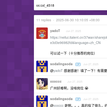
vx:cxl_4518
11 replies
•
2025-06-30 10:10:05 +08:00
yadoT
Jun 27, 2025
https://neitui.italent.cn/37wan/shar
e3d3e96982fd&language=zh_CN
可以试一下（十分推荐的岗位）
sodalingsoda
Jun 27, 2025
OP
@
yadoT
感谢感谢！填了一下！有需要
xxxccc
Jun 27, 2025
广州好难啊，没啥岗位 😭
sodalingsoda
Jun 27, 2025
OP
@
xxxccc
是啊。。。真的投了很久，