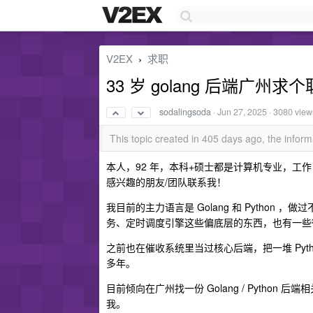
V2EX
求职
›
33 岁 golang 后端广州求
sodalingsoda
·
Jun 27, 2025
· 3080 view
This topic created in 405 days ago, the info
本人，92 年，本科+硕士都是计算机专业，工作 5 
感兴趣的朋友/团队联系我！
我目前的主力语言是 Golang 和 Pytho
务、定时调度引擎这些偏底层的东西，也有一些微服务
之前也在催收系统里当过核心后端，把一堆 Pytho
多年。
目前倾向在广州找一份 Golang / Pyth
我。