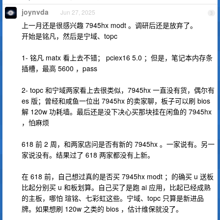
joynvda
Jun 27, 2025
3
上一月还是很感兴趣 7945hx modt 。调研后还是放弃了。
开始是铭凡，然后是宁域、topc
1- 铭凡 matx 看上去不错； pciex16 5.0 ；但是，笔记本内存条
插槽，最高 5600 ，pass
2- topc 和宁域两家看上去很类似，7945hx 一直没有货，偶尔有
es 版；曾经和咸鱼一位出 7945hx 的卖家聊，板子可以刷 bios
解 120w 功耗墙。最后还是没下决心买那块挂在闲鱼的 7945hx
，怕麻烦
618 前 2 周，和两家店问是否有新的 7945hx 。一家说有。另一
家说没有。结果过了 618 两家都没有上新。
在 618 前，自己想过真的是否买 7945hx modt ；的确买 u 送板
比起分别买 u 和板划算。自己买了是跑 ai 应用，比起已经成熟
的主板，哪怕 瑄铭、七彩虹这些。宁域、topc 只算是新进品
牌。如果想刷 120w 之类的 bios ，估计维保就没了。