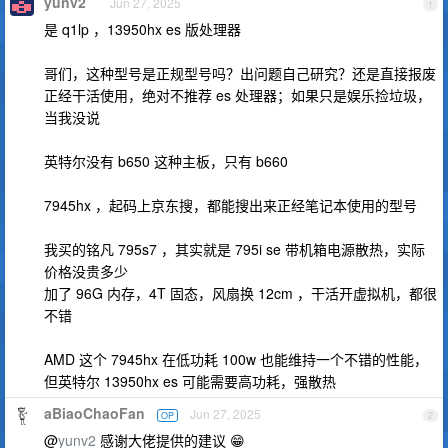
yunv2
Jun 27, 2025
1
是 q1lp ，13950hx es 版处理器
哥们，这种型号是正规型号吗？出问题自己研究？还是直接报废
正经干活使用，绝对不推荐 es 处理器；如果只是娱乐捡垃圾，
当我没说
英特尔没有 b650 这种主板，只有 b660
7945hx ，起码上京东搜，都能搜出来正经笔记本使用的型号
我买的铭凡 795s7 ，其实就是 795i se 带机箱电源散热，实际
价格没贵多少
加了 96G 内存，4T 固态，风扇换 12cm ，干活开虚拟机，都很
不错
AMD 这个 7945hx 在低功耗 100w 也能维持一个不错的性能，
但英特尔 13950hx es 可能需要高功耗，强散热
aBiaoChaoFan
Jun 27, 2025
OP
2
@
yunv2
感谢大佬提供的建议 😁