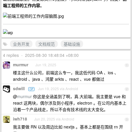
端工程师的工作内容
。
业务开发
文档规范
基础设施
4 replies
•
2025-08-30 18:48:04 +08:00
murmur
Jun 19, 2025
1
楼主这什么公司，前端这么专一，我这低代码 OA 、ios 、
android 、java 、鸿蒙 arkts 、react 、vue 都做过
sdwill
Jun 19, 2025 via Android
OP
2
@
murmur
你这是全涵盖到了啊，真.大前端。我主要是 vue 和
react 这两块，偶尔涉及到小程序，electron 。在公司内基本上
沿着一个产品线走，所以不会有技术线的太大变化。
iwh718
Jun 20, 2025 via Android
3
我主要做 RN 以及周边比如 nextjs 。基本上都是在围绕 rn 开