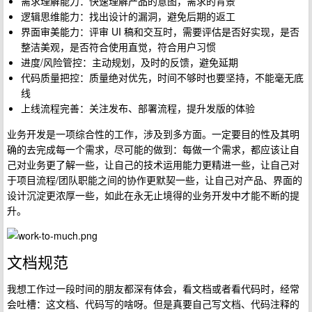
需求理解能力：快速理解产品的意图，需求的背景
逻辑思维能力：找出设计的漏洞，避免后期的返工
界面审美能力：评审 UI 稿和交互时，需要评估是否好实现，是否
整洁美观，是否符合使用直觉，符合用户习惯
进度/风险管控：主动规划，及时的反馈，避免延期
代码质量把控：质量绝对优先，时间不够时也要坚持，不能毫无底
线
上线流程完善：关注发布、部署流程，提升发版的体验
业务开发是一项综合性的工作，涉及到多方面。一定要目的性及其明
确的去完成每一个需求，尽可能的做到：每做一个需求，都应该让自
己对业务更了解一些，让自己的技术运用能力更精进一些，让自己对
于项目流程/团队职能之间的协作更默契一些，让自己对产品、界面的
设计沉淀更浓厚一些，如此在永无止境得的业务开发中才能不断的提
升。
文档规范
我想工作过一段时间的朋友都深有体会，看文档或者看代码时，经常
会吐槽：这文档、代码写的啥呀。但是真要自己写文档、代码注释的