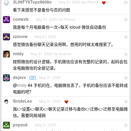
3L99FY8Topz9608o
May 31, 2025 via iPhone
2
1
看下来感觉不是备份与否的问题
comexb
May 31, 2025 via iPhone
2
我是每个月电脑备份一次+每天 icloud 微信自动备份
zzznow
May 31, 2025
3
感觉微信备份聊天记录没用啊，想用的时候太难搜索了。
imldy
May 31, 2025 via Android
4
按照微信的设计逻辑，手机微信应该有完整的记录的，起码会包
含电脑微信的全部记录。
dejavv
May 31, 2025
OP
5
@
imldy
#4 手机的在，电脑微信丢了，手机的备份应该不能转成
电脑的吧？
StrideLeo
May 31, 2025
2
6
我👉设置👉聊天👉聊天记录迁移与备份👉迁移👉迁移至电脑微
信。需要同局域网
popzuk
May 31, 2025
7