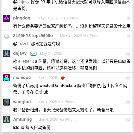
@
dejavv
好像 23 年手机微信聊天记录就可以导入电脑微信而不
是备份。
pingdog
May 31, 2025 via Android
8
有什么债务要追回或家产纠纷吗。。没纠纷留聊天记录没什么用
3L99FY8Topz9608o
May 31, 2025 via iPhone
9
@
fuzzsh
那肯定就是有呗
dejavv
May 31, 2025
OP
10
@
leiletter
#6 卧槽，感谢老哥，这个还没发现，以前只是单向备
份手机的到电脑，还可以这样迁移，非常感谢
momooc
Jun 1, 2025
1
11
备份了后再用 wechatDataBackup 解密后加密打包上传各个网
盘，工具在 GitHub
wanghui
Jun 3, 2025 via iPhone
12
我只备份相册，聊天记录备份起来太繁琐了，断舍离吧
Amturing
Jun 4, 2025 via iPhone
13
icloud 每天自动备份