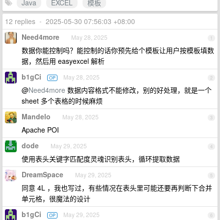
Java
EXCEL
模板
12 replies
•
2025-05-30 07:56:03 +08:00
Need4more
May 28, 2025
1
数据你能控制吗？能控制的话你预先给个模板让用户按模板填数
据，然后用 easyexcel 解析
b1gCi
May 28, 2025
OP
2
@
Need4more
数据内容格式不能修改，别的好处理，就是一个
sheet 多个表格的时候麻烦
Mandelo
May 28, 2025
3
Apache POI
dode
May 29, 2025
4
使用表头关键字匹配度灵魂识别表头，循环提取数据
DreamSpace
May 29, 2025
5
同意 4L ，我也写过，有些情况在表头里可能还要再判断下合并
单元格，很魔法的设计
b1gCi
May 29, 2025
OP
6