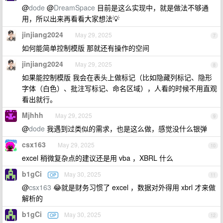
@
dode
@
DreamSpace
目前是这么实现中，就是做法不够通
用，所以出来再看看大家想法💡
jinjiang2024
May 29, 2025
7
如何能简单控制模版 那就还有操作的空间
jinjiang2024
May 29, 2025
8
如果能控制模版 我会在表头上做标记（比如隐藏列标记、隐形
字体（白色）、批注写标记、命名区域），人看的时候不用直观
看出就行。
Mjhhh
May 29, 2025
9
@
dode
我遇到过类似的需求，也是这么做，感觉没什么银弹
csx163
May 29, 2025
10
excel 稍微复杂点的建议还是用 vba ，XBRL 什么
b1gCi
May 30, 2025
OP
11
@
csx163
😂就是财务习惯了 excel ，数据对外得用 xbrl 才来做
解析的
b1gCi
May 30, 2025
OP
12