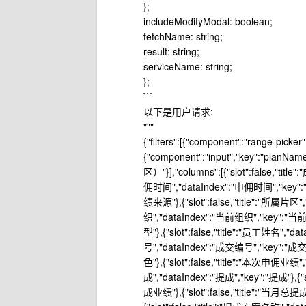
};
includeModifyModal: boolean;
fetchName: string;
result: string;
serviceName: string;
};
```
以下是用户请求:
"""
{"filters":[{"component":"range-picke
{"component":"input","key":"pl
区）"}],"columns":[{"slot":false,"tit
佣时间","dataIndex":"申佣时间","key":"申
绩来源"},{"slot":false,"title":"所属片区"
织","dataIndex":"当前组织","key":"当前组
型"},{"slot":false,"title":"员工姓名","d
号","dataIndex":"成交编号","key":"成交编
色"},{"slot":false,"title":"本次申佣业绩
成","dataIndex":"提成","key":"提成"},
成业绩"},{"slot":false,"title":"