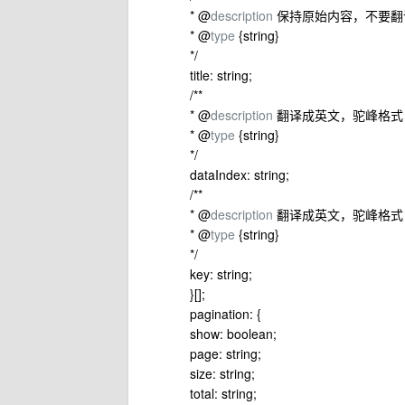
* @
description
保持原始内容，不要翻
* @
type
{string}
*/
title: string;
/**
* @
description
翻译成英文，驼峰格式
* @
type
{string}
*/
dataIndex: string;
/**
* @
description
翻译成英文，驼峰格式
* @
type
{string}
*/
key: string;
}[];
pagination: {
show: boolean;
page: string;
size: string;
total: string;