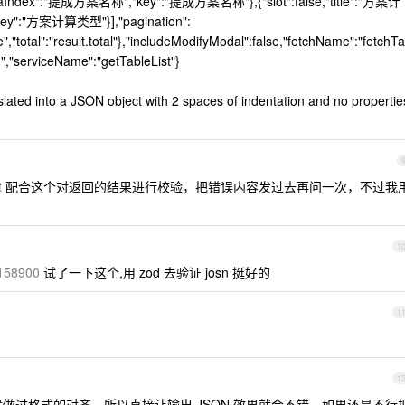
dataIndex":"提成方案名称","key":"提成方案名称"},{"slot":false,"title":"方案计
y":"方案计算类型"}],"pagination":
e","total":"result.total"},"includeModifyModal":false,"fetchName":"fetchTa
s\"]","serviceName":"getTableList"}
nslated into a JSON object with 2 spaces of indentation and no propertie
t
配合这个对返回的结果进行校验，把错误内容发过去再问一次，不过我
1
6158900
试了一下这个,用 zod 去验证 josn 挺好的
1
1
齐阶段一般做过格式的对齐，所以直接让输出 JSON 效果就会不错，如果还是不行