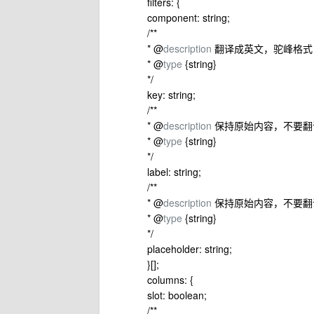
filters: {
component: string;
/**
* @
description
翻译成英文，驼峰格式
* @
type
{string}
*/
key: string;
/**
* @
description
保持原始内容，不要翻
* @
type
{string}
*/
label: string;
/**
* @
description
保持原始内容，不要翻
* @
type
{string}
*/
placeholder: string;
}[];
columns: {
slot: boolean;
/**