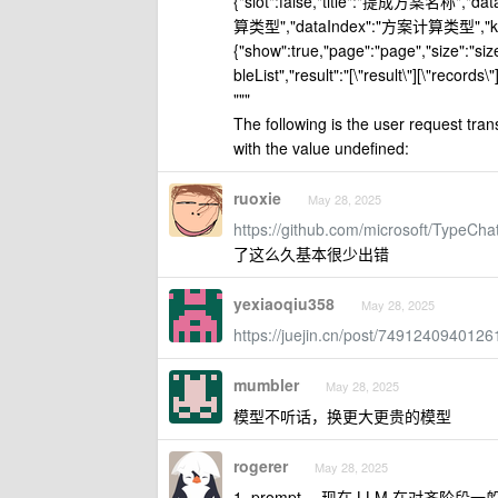
{"slot":false,"title":"提成方案名称","
算类型","dataIndex":"方案计算类型","ke
{"show":true,"page":"page","size":"siz
bleList","result":"[\"result\"][\"record
"""
The following is the user request tra
with the value undefined:
ruoxie
May 28, 2025
https://github.com/microsoft/TypeCha
了这么久基本很少出错
yexiaoqiu358
May 28, 2025
https://juejin.cn/post/749124094012
mumbler
May 28, 2025
模型不听话，换更大更贵的模型
rogerer
May 28, 2025
1. prompt ，现在 LLM 在对