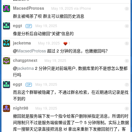
MacsedProtoss
May 19, 2025 via iPhone
3
群主被喝茶了呗 群主可以撤回历史消息
eggt
May 19, 2025
OP
4
像是分析后自动撤回"关键"信息的
jacketma
May 19, 2025
1
5
@
MacsedProtoss
超过 2 分钟的消息，也嫩撤回吗？
chatgptnext
May 19, 2025
6
@
jacketma
2 分钟只是对前端用户, 数据库里的不是想怎么整都
行吗
eggt
May 19, 2025
OP
7
而且这个群聊被隐藏了，不通过群名检索，在近期通讯记录是找
不到的
night98
May 19, 2025
8
撤回就是服务端下发一个指令给客户删除掉指定消息，所谓的时
间限制只不过是服务端偷懒设置了一个 5 分钟限制。实际上数据
库一搜聊天记录直接把消息 id 拿出来重新下发撤回就行了，客