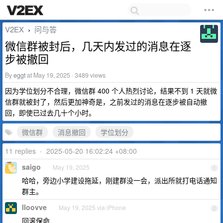
V2EX
问与答
›
微信群被封后，几天内发过的消息在逐
步被撤回
By
eggt
at May 19, 2025 · 3489 views
因为学位划分不合理，微信群 400 个人热烈讨论，结果不到 1 天就微
信群就被封了，然后更加神奇是，之前发过的消息在逐步被自动撤
回，即使已过去几十个小时。
微信群
消息撤回
学位划分
11 replies
•
2025-05-20 16:02:24 +08:00
saigo
May 19, 2025
1
哈哈，旁边小学建设拖延，刚建群没一会，派出所就打电话通知
群主。
lloovve
May 19, 2025 via iPhone
2
回滚保命