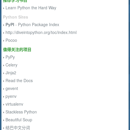
推荐学习书目
Learn Python the Hard Way
›
Python Sites
PyPI
- Python Package Index
›
http://diveintopython.org/toc/index.html
›
Pocoo
›
值得关注的项目
PyPy
›
Celery
›
Jinja2
›
Read the Docs
›
gevent
›
pyenv
›
virtualenv
›
Stackless Python
›
Beautiful Soup
›
结巴中文分词
›