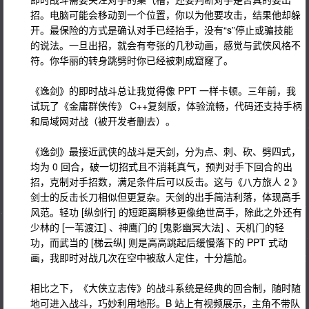
招。电脑可能会移动到一个位置，你以为他要攻击，结果他却躲
开。最保险的方式是确认对手已经抬手，没有“s”停止或骗技能
的说法。一旦出招，就会有夸张的几秒动画，感觉与武侠风格不
符。你华丽的转身跳劈时你已经被刺成窟窿了。
《逸剑》的即时战斗总让我觉得像 PPT 一样卡顿。三年前，我
试玩了《金庸群侠传》 C++复刻版，体验流畅，代码还支持手柄
和局域网对战（被开发者删去）。
《逸剑》最接近武侠的战斗是天剑，分为点、刺、砍、劈四式，
均为 0 回合，破一切招式且不消耗真气，预判对手下回合的出
招，克制对手招数，满足条件后可以反击。这与《八方旅人 2 》
剑士的反击长刀相似但更复杂。天剑的出手简洁利落，体现高手
风范。轻功 [纵剑行] 的短距离瞬移更像绝世高手，除此之外还有
少林的 [一苇渡江] 、神鹰门的 [鬼影幽冥大法] 、天机门的轻
功，而武当的 [梯云纵] 则是高高跳起后缓慢落下的 PPT 式动
画，我即时对战几次在空中被敌人定住，十分尴尬。
相比之下，《大侠立志传》的战斗系统是经典的回合制，随时随
地可进入战斗，巧妙利用地形。B 站上有视频展示，主角不带队