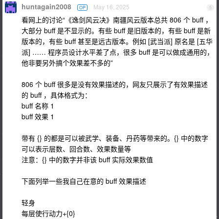
huntagain2008
May 16, 2025
OP
5
看网上的讨论“《逸剑风云决》南疆风云版本总共 806 个 buff ，
大部分 buff 是不显示的。有些 buff 是旧版本的，有些 buff 是新
版本的，有些 buff 甚至是远古版本。例如 [武当派] 原名是 [五华
派] …… 程序员设计水平差了点，很多 buff 是可以做成通用的，
他非要另外搞个效果差不多的”
806 个 buff 很多是没有效果描述的，网友只展示了有效果描述
的 buff ，具体格式为：
buff 名称 1
buff 效果 1
带有 {} 的都是可以被武学、装备、丹药等带来的。{} 中的数字
可以表示层数、回合数、效果数量等
注意：{} 中的数字并非该 buff 实际效果数值
下面列举一些我自己在意的 buff 效果描述
轻身
每层使行动力+{0}