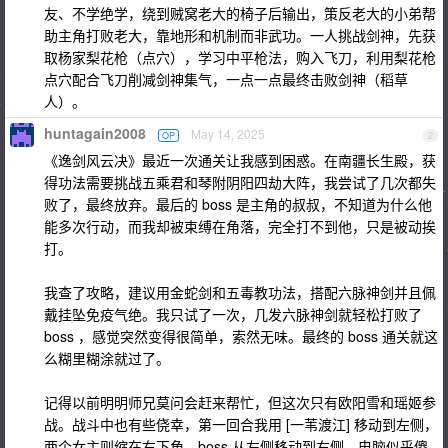
友、不学绝学，绕到贼窝老大的椅子后输出，策反老大的小弟帮
助主角打败老大，靠地形和机制而非武功。一人挑战剑神，先获
取杨家梨花枪（点穴），学习中平枪法，购入飞刀，利用梨花枪
点穴配合飞刀削减剑神集气，一点一点最终击败剑神（稻草
人）。
huntagain2008
May 14, 2025
OP
2
《逸剑风云决》最近一次通关让我感到困惑。在南疆长生殿，获
得功法需要挑战五乘君和琴附阴阳四劫大阵，我尝试了几次都失
败了，最终放弃。最后的 boss 是主角的叔叔，不知道为什么他
能多次行动，而我却被束缚在角落，完全打不到他，只是被动挨
打。
我查了攻略，建议用金蛇剑和五毒教功法，搭配六脉神剑并且佩
戴挂坠免疫气绝。我只试了一次，几发六脉神剑就轻松打败了
boss ，感觉突然变得很简单，索然无味。最终的 boss 通关就这
么糊里糊涂就过了。
记得以前明明师兄莫问会赶来帮忙，但这次只有欧阳雪和瑶姬参
战。战斗中也有些侥幸，第一回合我用 [一苇渡江] 移动到左侧，
两个女主则缩在右下角，boss 从左侧移动到右侧，电脑似乎傻