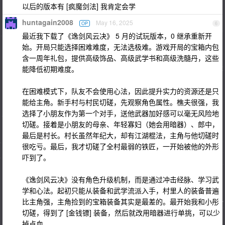
以后的版本有 [疯魔剑法] 我肯定会学
huntagain2008
May 16, 2025
OP
6
最近我下载了《逸剑风云决》 5 月的试玩版本，0 继承重新开
始。开局只能选择困难难度，无法选极难。游戏开局的宝箱内包
含一周年礼包，提供高级饰品、高级武学书和高级洗髓丹，这些
能降低初期难度。
在困难模式下，队友不会使用心法，因此提升实力的资源还是只
能给主角。新手村与村民切磋，先观察角色属性。樵夫很强，我
选择了小朋友作为第一个对手，送他武器加好感可以毫无风险地
切磋。接着是小朋友的母亲、年轻寡妇（她会用暗器）、郎中，
最后是村长。村长虽然年纪大，却有江湖棍法，主角与他切磋时
很吃亏。最后，我才切磋了全村最弱的铁匠，一开始被他的外形
吓到了。
《逸剑风云决》没有角色升级机制，而是通过冲击经脉、学习武
学和心法。起初只能从装备和武学流派入手，村里人的装备普遍
比主角强，主角捡到的宝箱装备其实是最差的。最开始我和小彤
切磋，得到了 [金钱镖] 装备，然后就改用暗器进行单挑，可以少
掉点血。