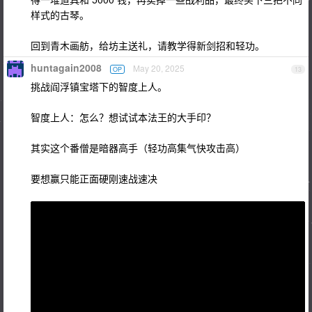
样式的古琴。
回到青木画舫，给坊主送礼，请教学得新剑招和轻功。
huntagain2008
May 20, 2025
OP
13
挑战阎浮镇宝塔下的智度上人。
智度上人：怎么？想试试本法王的大手印？
其实这个番僧是暗器高手（轻功高集气快攻击高）
要想赢只能正面硬刚速战速决