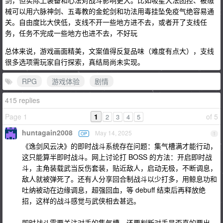
剑，但实际上装备和心法对战斗影响更大。比如吸星大法团控、被缴
械可以用六脉神剑、五毒教的金蛇剑和功法用毒挂坠免疫气绝容易通
关。自由度比大侠低，支线不开一些地方进不去，或者开了支线任
务，任务不完成一些地方也进不去，不好玩
总体来说，游戏画面精美，文案值得反复品味（难度有点大），支线
很多选项需玩家自行探索，真结局尚未实现。
RPG
游戏体验
剧情
415 replies
Page 1
1
of 5
2
3
4
5
huntagain2008
May 14, 2025
OP
1
《逸剑风云决》的即时战斗系统存在问题：集气槽满才能行动，
这只能算半即时战斗。网上讨论打 BOSS 的方法：开启即时战
斗，主角装载武当反伤套装，贴近敌人，启动无极，不断调息，
敌人就被弹死了。还有人分享回合制战斗以少打多，用鲸息功和
吐纳被动在边缘调息，超强回血，等 debuff 结束后再释放绝
招，这样的战斗感觉与武侠相去甚远。
即时战斗需要关注对手的集气槽，还要判断对手是否真的要出