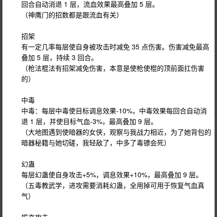
回合自动消退 1 层，流血效果最高叠加 5 层。
（神鹰门的招数都是跟流血有关）
招架
有一定几率每层使自身被攻击时减免 35 点伤害。伤害减免最高
叠加 5 层，持续 3 回合。
（枪法棍法有招架减免伤害，本意是使枪使棍的顶前面扛伤害
的）
中毒
中毒：每层中毒使目标调息效果-10%，中毒效果每回合自动消
退 1 层，并使目标气血-3%，最高叠加 9 层。
（大地图遇到使暗器的女侠，观察与我战力相近，为了她背包的
暗器秘籍与她切磋，我轻敌了，中多了毒镖会死）
幻蛊
每层幻蛊使自身攻击+5%，调息效果+10%，最高叠加 9 层。
（五毒教武学，进攻需要消耗幻蛊，全用掉可用于恢复气血真
气）