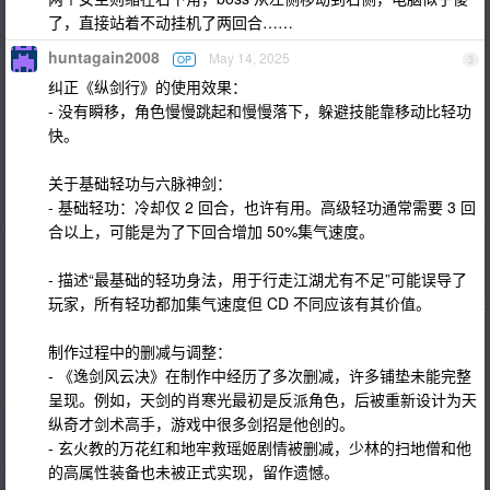
了，直接站着不动挂机了两回合……
huntagain2008
May 14, 2025
OP
3
纠正《纵剑行》的使用效果：
- 没有瞬移，角色慢慢跳起和慢慢落下，躲避技能靠移动比轻功
快。
关于基础轻功与六脉神剑：
- 基础轻功：冷却仅 2 回合，也许有用。高级轻功通常需要 3 回
合以上，可能是为了下回合增加 50%集气速度。
- 描述“最基础的轻功身法，用于行走江湖尤有不足”可能误导了
玩家，所有轻功都加集气速度但 CD 不同应该有其价值。
制作过程中的删减与调整：
- 《逸剑风云决》在制作中经历了多次删减，许多铺垫未能完整
呈现。例如，天剑的肖寒光最初是反派角色，后被重新设计为天
纵奇才剑术高手，游戏中很多剑招是他创的。
- 玄火教的万花红和地牢救瑶姬剧情被删减，少林的扫地僧和他
的高属性装备也未被正式实现，留作遗憾。