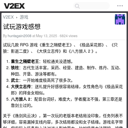
V2EX
游戏
›
试玩游戏感想
By
huntagain2008
at May 13, 2025 · 6824 views
试玩几款 RPG 游戏《重生之隔壁老王》、《极品采花郎》、《只
狼：影逝二度》、《大侠立志传》和《八方旅人 2 》。
重生之隔壁老王
：轻松通关没遗憾。
铁柱
：古代生活丰富，采药、经营、建造、制作、炼丹、互动、
种田、开垦、游泳等都有。
武士
：一开始难度极高死了很多次。
大侠立志传
：送礼提升好感很容易结缘，女性角色与《极品采花
郎》的拜金女相似。
八方旅人 2
：配音台词好，难度大，学者魔法不强，第三章还是
靠剑士过的。
关于《逸剑风云决》，第一次玩的老版本老结局没印象，任务列表不
够详细，容易漏掉支线内容，多次结局都没和女子结缘。游戏名字带