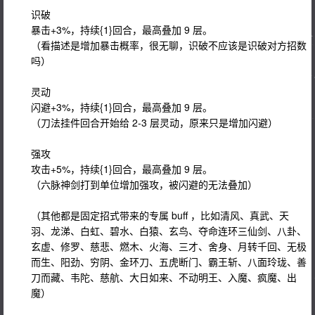
识破
暴击+3%，持续{1}回合，最高叠加 9 层。
（看描述是增加暴击概率，很无聊，识破不应该是识破对方招数
吗）
灵动
闪避+3%，持续{1}回合，最高叠加 9 层。
（刀法挂件回合开始给 2-3 层灵动，原来只是增加闪避）
强攻
攻击+5%，持续{1}回合，最高叠加 9 层。
（六脉神剑打到单位增加强攻，被闪避的无法叠加）
（其他都是固定招式带来的专属 buff ，比如清风、真武、天
羽、龙涕、白虹、碧水、白猿、玄鸟、夺命连环三仙剑、八卦、
玄虚、修罗、慈悲、燃木、火海、三才、舍身、月转千回、无极
而生、阳劲、穷阴、金环刀、五虎断门、霸王斩、八面玲珑、善
刀而藏、韦陀、慈航、大日如来、不动明王、入魔、疯魔、出
魔）