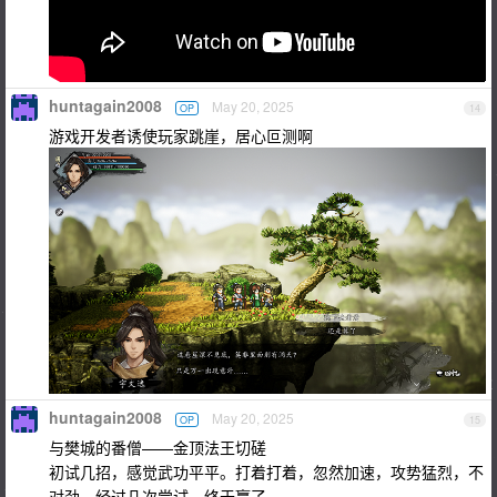
huntagain2008
May 20, 2025
OP
14
游戏开发者诱使玩家跳崖，居心叵测啊
huntagain2008
May 20, 2025
OP
15
与樊城的番僧——金顶法王切磋
初试几招，感觉武功平平。打着打着，忽然加速，攻势猛烈，不
对劲。经过几次尝试，终于赢了。