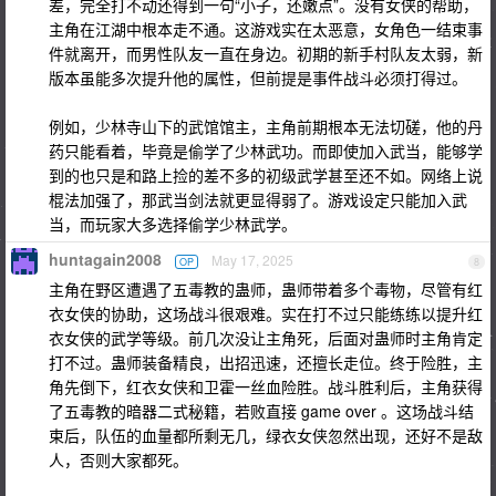
差，完全打不动还得到一句“小子，还嫩点”。没有女侠的帮助，
主角在江湖中根本走不通。这游戏实在太恶意，女角色一结束事
件就离开，而男性队友一直在身边。初期的新手村队友太弱，新
版本虽能多次提升他的属性，但前提是事件战斗必须打得过。
例如，少林寺山下的武馆馆主，主角前期根本无法切磋，他的丹
药只能看着，毕竟是偷学了少林武功。而即使加入武当，能够学
到的也只是和路上捡的差不多的初级武学甚至还不如。网络上说
棍法加强了，那武当剑法就更显得弱了。游戏设定只能加入武
当，而玩家大多选择偷学少林武学。
huntagain2008
May 17, 2025
OP
8
主角在野区遭遇了五毒教的蛊师，蛊师带着多个毒物，尽管有红
衣女侠的协助，这场战斗很艰难。实在打不过只能练练以提升红
衣女侠的武学等级。前几次没让主角死，后面对蛊师时主角肯定
打不过。蛊师装备精良，出招迅速，还擅长走位。终于险胜，主
角先倒下，红衣女侠和卫霍一丝血险胜。战斗胜利后，主角获得
了五毒教的暗器二式秘籍，若败直接 game over 。这场战斗结
束后，队伍的血量都所剩无几，绿衣女侠忽然出现，还好不是敌
人，否则大家都死。