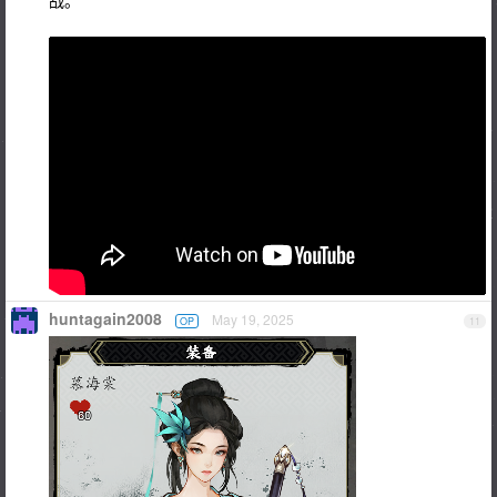
战。
huntagain2008
May 19, 2025
OP
11