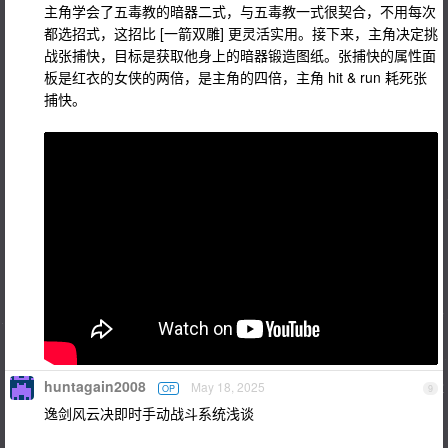
主角学会了五毒教的暗器二式，与五毒教一式很契合，不用每次
都选招式，这招比 [一箭双雕] 更灵活实用。接下来，主角决定挑
战张捕快，目标是获取他身上的暗器锻造图纸。张捕快的属性面
板是红衣的女侠的两倍，是主角的四倍，主角 hit & run 耗死张
捕快。
huntagain2008
May 18, 2025
OP
9
逸剑风云决即时手动战斗系统浅谈