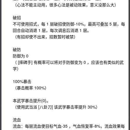
（心法不能主动用，很多心法是被动效果，意义没那么大）
破招
不可使用招式，每 1 层破招使防御-10%，最高可叠加 5 层，每
回合自动消退 1 层，每次调息后消退 1 层。
（有招却使不出来，招数暂时被禁）
破防
防御为 0
（ [摔碑手] 有概率可以将对手防御变为 0 ，应该也有类似的武
学）
100%暴击
（暴击概率 100%）
本武学暴击提升{0}。
（使用武当派 [八卦刀] 该武学暴击率提升 30%）
流血
流血：每层流血使目标气血-35 ，气血恢复率-8%，流血效果每