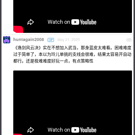
huntagain2008
May 21, 2025
OP
17
《逸剑风云决》实在不想加入武当，那身蓝皮太难看。困难难度
过于简单了，本以为玲儿单挑的支线会很难，结果太容易开自动
都行。还是极难难度好玩一点，有点策略性