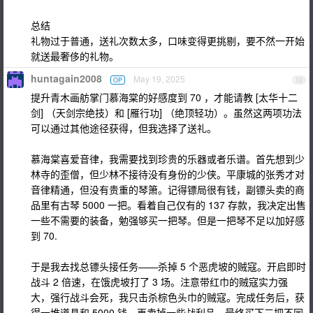
总结
礼物过于普通，送礼次数太多，口味变得更挑剔，要不然一开始
就送最奢侈的礼物。
huntagain2008
May 19, 2025
OP
12
提升青木画舫掌门慕海棠的好感度到 70 ，才能请教 [太华十二
剑] （天剑宗绝技）和 [雁行功] （绝顶轻功）。虽然这两项功法
可以通过其他途径获得，但我选择了送礼。
慕海棠喜爱音律，我需要找到珍贵的乐器或者乐谱。首先想到少
林寺的歪僧，但少林不接待没有身份的少侠。平康城的张秀才对
音律精通，但没有贵重的琴箫。记得镖局很有钱，副镖头卖的商
品里有古琴 5000 一把。看着自己仅有的 137 存款，我决定出售
一些不需要的装备，勉强够买一把琴。但是一把琴不足以加好感
到 70.
于是我去找总镖头接任务——杀掉 5 个恶虎坡的贼寇。开启即时
战斗 2 倍速，在饿虎坡打了 3 场。注意带红巾的贼寇实力强
大，强行战斗会死，我只击杀棕色头巾的贼寇。完成任务后，获
得一堆道具和 5000 钱，再卖掉一些战利品，最终买下三把不同