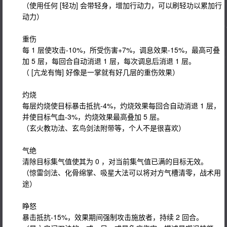
（使用任何 [轻功] 会带轻身，增加行动力，可以刷轻功以累加行
动力）
重伤
每 1 层使攻击-10%，所受伤害+7%，调息效果-15%，最高可叠
加 5 层，每回合自动消退 1 层，每次调息后消退 1 层。
（ [亢龙有悔] 好像是一掌就有好几层的重伤效果）
灼烧
每层灼烧使目标暴击抵抗-4%，灼烧效果每回合自动消退 1 层，
并使目标气血-3%，灼烧效果最高叠加 5 层。
（玄火教功法、玄鸟剑法附带等，个人不是很喜欢）
气绝
清除目标集气值使其为 0 ，对当前集气值已满的目标无效。
（惊雷剑法、化骨绵掌、吸星大法可以将对方气槽清零，战术用
途）
睁怒
暴击抵抗-15%，效果期间强制攻击施放者，持续 2 回合。