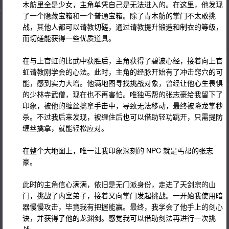
木舫里全是少女，主角单凭自己是无法进入的。在这里，他发现
了一个隐藏宝箱和一个普通宝箱。除了青木舫的掌门不太敢挑
战，其他人都可以请教切磋，通过请教提升锻造和制衣的等级，
而切磋能获得一些优质道具。
在与上官虹的比武中获胜后，主角获得了碧波心经，接着向上官
虹请教刚学会的心法。此时，主角的经脉开始有了冲击窍穴的可
能，感到实力大增。他满地图寻找挑战对象，曾经让他心生畏惧
的少林寺武僧，现在也不再害怕。唯独丐帮的张志豪给我留下了
印象，被他的缠丝擒拿手击中，导致无法移动，最终被降龙掌秒
杀。不过我后来发现，被缠住后也可以借助轻功跳开，只需提防
缠丝擒拿，就能轻松应对。
在整个大地图上，唯一让我印象深刻的 NPC 就是丐帮的张志
豪。
此时的主角信心满满，依旧是无门派身份，走进了天剑宗的山
门，挑战了内室弟子，接着又向掌门发起挑战。一开始我使用暗
器慢慢攻击，毕竟我有把握能赢。最终，我学会了他手上的剑心
诀，并获得了他的龙渊剑。感觉我可以借助剑法再进行一次挑