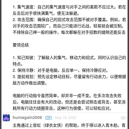
1. 集气速度：自己的集气速度与对手之间的差距不应过大。若在
反击后对手很快满集气，便无法躲避。
2. 攻击范围：确保自己的招式攻击范围不被对手覆盖。例如，若
对手的攻击范围较广，而自己只能进行近战，轻易就会被压制。
不排除自己神一般的操作，每次都躲在对手招数的缝隙还能反击
要领总结
1. 知己知彼：了解敌人的集气、移动力和招式，同时认识自己的
特点。
2. 保持冷静：对手是电脑，反应单一，保持冷静应对。
3. 提前规划：预先设定移动目标，尽量留有行动余力，以便根据
敌方动作做出调整。
电脑的行动指令虽然简单，却并非一成不变。在多次攻击失败
后，电脑往往会有大的改动，但还是会尝试侧击或背击，甚至消
耗所有行动力绕圈背击，这种行为很傻，可以轻松应对。
huntagain2008
May 18, 2025
OP
10
主角通过上官虹（绿衣女侠）的帮助，终于得以进入青木舫。青