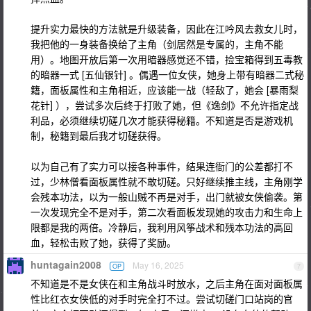
提升实力最快的方法就是升级装备，因此在江吟风去救女儿时，
我把他的一身装备换给了主角（剑居然是专属的，主角不能
用）。地图开放后第一次用暗器感觉还不错，捡宝箱得到五毒教
的暗器一式 [五仙银针] 。偶遇一位女侠，她身上带有暗器二式秘
籍，面板属性和主角相近，应该能一战（轻敌了，她会 [暴雨梨
花针] ），尝试多次后终于打败了她，但《逸剑》不允许指定战
利品，必须继续切磋几次才能获得秘籍。不知道是否是游戏机
制，秘籍到最后我才切磋获得。
以为自己有了实力可以接各种事件，结果连衙门的公差都打不
过，少林僧看面板属性就不敢切磋。只好继续推主线，主角刚学
会残本功法，以为一般山贼不再是对手，出门就被女侠偷袭。第
一次发现完全不是对手，第二次看面板发现她的攻击力和生命上
限都是我的两倍。冷静后，我利用风筝战术和残本功法的高回
血，轻松击败了她，获得了奖励。
huntagain2008
May 16, 2025
OP
7
不知道是不是女侠在和主角战斗时放水，之后主角在面对面板属
性比红衣女侠低的对手时完全打不过。尝试切磋门口站岗的官