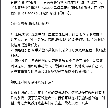
只是“半即时”战斗——只有在集气槽满时才能行动。相比之下，
《金庸群侠传重制》 kyscpp 具备真正的即时战斗系统，而《只
狼》和《 Hades 》则是即时战斗的典范。
为什么需要即时战斗系统？
1. 任务效率：逸剑中的一些重复性任务，如击杀 5 个盗贼或 5
只老虎，显得相当乏味。借助即时战斗的 2 倍速功能，我们可以
快速完成这些任务。
2. 弱胜强：即时手动战斗系统的机制允许玩家以弱胜强，获取战
利品。
3. 简化操作：回合制战斗需要反复给 5 个角色下指令，过程繁
琐且乏味。而即时手动战斗只需控制主角，其他队友会自己动，
有些故事情节的系统会让玩家控制主角以外的其他角色。
如何通过即时战斗以弱胜强？
以弱胜强的是利用每个招式的夸张动作，这些动作在释放时有明
显的前摇，便于玩家躲避攻击。我们可以在对手施法前的这一时
刻，移动角色避开攻击并伺机反击。需考虑以下几点：