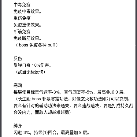
中毒免疫
免疫中毒效果。
重伤免疫
免疫重伤效果。
断筋免疫
免疫断筋效果。
（ boss 免疫各种 buff ）
反伤
反弹自身 10%伤害。
（武当无极反伤）
寒霜
每层使目标集气速率-3%，真气回复率-5%，最高叠加 9 层。
（长生殿 boss 都是寒霜功法，好像玄火教功法刚好可以克制，
要么有针对的辅助功法来通关，要么速战速决，要是打成持久战
会没内力，而敌人却越难越勇）
缚身
闪避-3%，持续{1}回合，最高叠加 9 层。