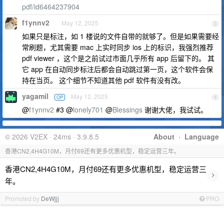
pdf/id6464237904
f1ynnv2
May 12, 2025
3
如果只是标注，如 1 楼说的文件自带的就够了。但是如果需要经
常刷题，尤其需要 mac 上实时同步 ios 上的标识，我强烈推荐
pdf viewer ，这个是之前试过市面几乎所有 app 后留下的。 其
它 app 在自动同步标注后都会自动跳过第一页，这个软件会保
持在当页。 这个细节不知道其他 pdf 软件有没有改。
yagamil
May 12, 2025
OP
4
@
f1ynnv2
#3 @
lonely701
@
Blessings
谢谢大佬，我试试。
© 2026 V2EX · 24ms · 3.9.8.5
About
·
Language
香港CN2,4H4G10M，月付69还有更多优惠机型，稳定运营三年。
香港CN2,4H4G10M，月付69还有更多优惠机型，稳定运营三
›
年。
Promoted by
DeWjjj
PRO