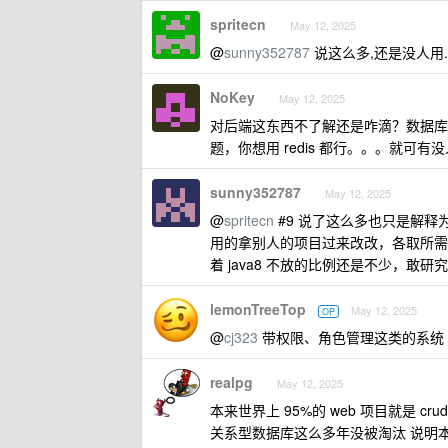
spritecn
May 12, 2025
@
sunny352787
说这么多,还是没人用
NoKey
May 12, 2025
对后端这东西不了解还是咋滴？数据库
题，你想用 redis 都行。。。就可有
sunny352787
May 12, 2025
@
spritecn
#9 说了这么多也只是解
用的拿别人的项目过来改改，各取所需罢了
着 java8 不放的比例还是不少，
lemonTreeTop
May 12, 2025
OP
@
cj323
带权限、角色管理这类的系统
realpg
May 12, 2025
本来世界上 95%的 web 项目就是 crud
关系型数据库这么多年没被淘汰 说明