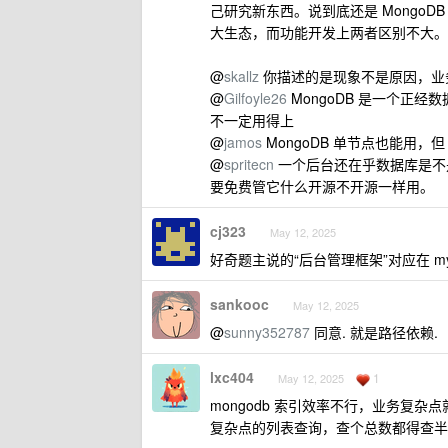
己研究新东西。说到底还是 MongoD
大生态，而功能开发上两者区别不大。
@
skallz
你描述的是现象不是原因，业
@
Gilfoyle26
MongoDB 是一个正经
不一定用得上
@
jamos
MongoDB 单节点也能用，
@
spritecn
一个后台还在乎数据库是不是
要免费管它什么开源不开源一样用。
cj323
May 12, 2025
好奇题主说的“后台管理框架”对应在 my
sankooc
May 12, 2025
@
sunny352787
同意. 就是路径依赖.
lxc404
1
May 12, 2025
mongodb 索引效率不行，业务复杂
复杂点的列表查询，查个总数都得查半