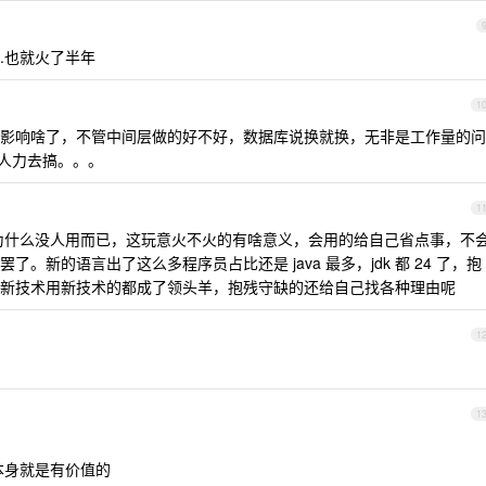
..也就火了半年
1
影响啥了，不管中间层做的好不好，数据库说换就换，无非是工作量的问
没人力去搞。。。
1
释为什么没人用而已，这玩意火不火的有啥意义，会用的给自己省点事，不
。新的语言出了这么多程序员占比还是 java 最多，jdk 都 24 了，抱
敢研究新技术用新技术的都成了领头羊，抱残守缺的还给自己找各种理由呢
1
1
本身就是有价值的