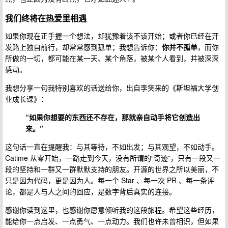
我们终将在热爱里相遇
如果你现在正手握一个想法，却犹豫着该不该开始；或者你已经在开
发路上独自前行，却常常感到孤单；我想告诉你：
你并不孤单
，而你
所做的一切，都可能在某一天、某个角落，被某个人看到，并被深深
感动。
我想分享一句我特别喜欢的话送给你，出自李笑来的《斯坦福大学创
业成长课》：
“如果你想要的东西还不存在，那就亲自动手将它创造出
来。”
这句话一直在提醒我：与其等待，不如出发；与其观望，不如动手。
Catime 从零开始，一路走到今天，没有所谓的“奇迹”，只有一段又一
段的坚持和一群又一群默默支持的朋友。开源的世界之所以美丽，不
只是因为代码，更是因为人。每一个 Star 、每一次 PR 、每一条评
论，都是人与人之间的回应，是数字背后真实的连接。
感谢你读到这里，也感谢你愿意倾听我的这段旅程。希望这些经历，
能给你一点启发、一点勇气、一点动力。我们也许未曾相识，但如果