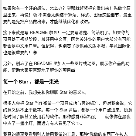
如果你有一个好的想法，怎么办？💡那就赶紧把它做出来！先做个原
型出来，再说！🚀 不需要太纠结于算法、样式、图标这些细节，最重
要的是先把产品做出来，才能继续优化和改进。
接下来就是写 README 啦📄！一定要写清楚、简洁明了。如果你的
项目处于初期阶段，最好用中文写，因为关注你的用户大部分有可能
都会是中文用户💬。但记得，也别忘了提供英文版本哦，毕竟国际化
也是很重要的！🌍
另外，别忘了在 README 里加入一些图片或动图，展示你产品的功
能，帮助大家更直观地了解你的项目📸
每一个 Star ，都是一束光
在开始之前，我想先和你聊聊 Star 的意义⭐️。
很多人会把 Star 当作衡量一个项目成功与否的标准，但对我来说，它
的意义远不止于数字。每一个 Star 背后，都是一个用户点进来、愿意
花时间了解甚至使用我的软件。那种感觉非常特别——就像你在黑夜
中点了一盏小灯，而远方有人看见了它 ✨。
我真的很享受看到别人使用我做的工具，那种“我做的东西正在被人