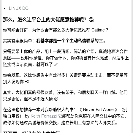
LINUX DO
那么，怎么让平台上的大佬愿意推荐呢？🤔
你可能会好奇，为什么会有那么多大佬愿意推荐 Catime ？
其实答案很简单：
我基本都是一个个主动私信联系的
✉️。
只需要带上你的产品，配上一段清晰、简洁的介绍，真诚地表达合作
意图—— 说明你是谁、你在做什么、你的项目有什么亮点，然后附上
链接或演示页面，
就可以了
✅
你会发现，这比你想象中有效得多！关键是要主动出击，而不是坐等
别人发现你 📢
其实，大佬们真的都很友善，没有架子，和朋友聊天一样自然。他们
只是更忙，但不是不近人情 😄
在这里也想推荐一本对我帮助很大的书：《 Never Eat Alone 》（别
独自用餐） by
Keith Ferrazzi
它能帮助你克服在人际交往中的不安，
教你如何通过真诚与价值交换，建立长期且有意义的人脉关系。