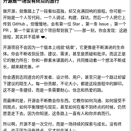
开源是一场没有终点的旅行
做开源，就像踏上了一段看似孤独，却又充满回响的旅程。你可能一
开始是一个人写代码，一个人调试、构建、踩坑，然后一个人把它上
传到 GitHub 。但慢慢地，会有第一位 Star ，第一条 Issue ，第一个
PR ，第一个留言说“这个项目帮到我了”——那一刻，你会发现：这趟
旅程，其实并不孤单 ❤️。
开源项目不会因为一个版本上线就“结束”，它更像是不断演进的生命
体。你会不断收到反馈、建议、需求，甚至是质疑和批评。而这正是
它的魅力所在：你和一群素未谋面的人，共同推动着一个想法不断成
长，越来越完善。🌱
你会遇到志同道合的开发者、设计师、用户，甚至只是一个路过却留
下建议的陌生人。每一份贡献，不论大小，都是这段旅程中的脚印。
这不是一条捷径，而是一条需要耐心、信念和热爱的路。
而最棒的是，开源会不断教会你东西。它教你如何沟通、如何接受不
同观点，如何平衡理想与现实，甚至如何在看不到终点的时候，仍然
愿意走下去。因为你知道，这条路上一直有人和你并肩而行。
所以啊，开源不是一次交付，而是一场持续的探索与成长。没有终
点，也正因为没有终点，它才如此迷人✨。