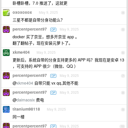
卧槽卧槽，7.0 推送了，这就更
oxoxoxox
May 9, 2025
4
三星不都是自带分身功能么？
percentpercent97
May 9, 2025
OP
5
docker 买了京豆，想多开京豆 app 。
翻了翻帖子，现在安装元萝卜了。
xkme404
May 9, 2025
6
更新后，系统自带的分身支持更多的 APP 吗？我现在是安卓 13
，可支持的 APP 很少（微信、QQ ）
percentpercent97
May 9, 2025
OP
7
@
xkme404
自带只能 vx qq,其他不能
percentpercent97
May 9, 2025
OP
8
@
daimaosix
费电
titanium98118
May 9, 2025
9
同一楼
percentpercent97
May 9, 2025
OP
10