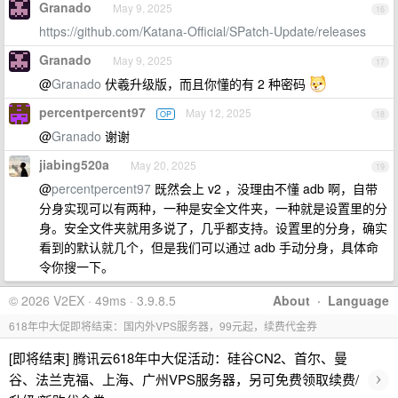
Granado
May 9, 2025
16
https://github.com/Katana-Official/SPatch-Update/releases
Granado
May 9, 2025
17
@
Granado
伏羲升级版，而且你懂的有 2 种密码
percentpercent97
May 12, 2025
OP
18
@
Granado
谢谢
jiabing520a
May 20, 2025
19
@
percentpercent97
既然会上 v2 ，没理由不懂 adb 啊，自带
分身实现可以有两种，一种是安全文件夹，一种就是设置里的分
身。安全文件夹就用多说了，几乎都支持。设置里的分身，确实
看到的默认就几个，但是我们可以通过 adb 手动分身，具体命
令你搜一下。
© 2026 V2EX · 49ms · 3.9.8.5
About
·
Language
618年中大促即将结束：国内外VPS服务器，99元起，续费代金券
[即将结束] 腾讯云618年中大促活动：硅谷CN2、首尔、曼
›
谷、法兰克福、上海、广州VPS服务器，另可免费领取续费/