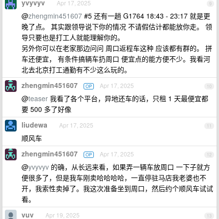
yvyvyv
Apr 17, 2025
9
@
zhengmin451607
#5 还有一趟 G1764 18:43 - 23:17 就是更
晚了点。 其实跟领导说下你的情况 不请假估计都能放你走。 领
导只要也是打工人就能理解你的。
另外你可以在老家那边问问 周口返程车这种 应该都有群的。 拼
车还便宜， 有条件搞辆车扔周口 便宜点的能方便不少。我看河
北去北京打工通勤有不少这么玩的。
zhengmin451607
Apr 17, 2025
OP
10
@
teaser
我看了各个平台，异地还车的话，只租 1 天最便宜都
要 500 多了好像
liudewa
Apr 17, 2025
11
顺风车
zhengmin451607
Apr 17, 2025
OP
12
@
yvyvyv
的确，从长远来看，如果弄一辆车放周口 一下子就方
便很多了，但是我车刚卖哈哈哈哈，一直停驻马店我老婆也不
开，我索性卖掉了。我这次准备坐到周口，然后约个顺风车试试
看。
vuv
Apr 19, 2025
13