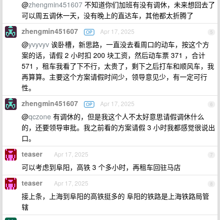
@
zhengmin451607
不知道你们加班有没有调休，未来想回去了
可以周五调休一天，没有晚上的直达车，其他都太折腾了
zhengmin451607
Apr 17, 2025
OP
5
@
yvyvyv
诶卧槽，新思路，一直没去看周口的动车，按这个方
案的话，请假 2 小时扣 200 块工资，然后动车票 371 ，合计
571 ，租车我看了下不行，太贵了，剩下之后打车和顺风车，我
再算算。主要这个方案请假时间少，领导意见少，有一定可行
性。
zhengmin451607
Apr 17, 2025
OP
6
@
qczone
有调休的，但是我这个人不太好意思请假调休什么
的，还要领导审批。我之前看的方案请假 3 小时我都感觉很说出
口。
teaser
Apr 17, 2025
7
可以考虑到阜阳，高铁 3 个多小时，再租车回驻马店
teaser
Apr 17, 2025
8
接上条，上海到阜阳的高铁挺多的 阜阳的铁路是上海铁路局管
辖