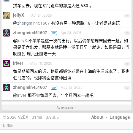
拼车回去，现在专门跑车的都是大通 V80 。
jellyX
Apr 24, 2025
14
@
zhengmin451607
有没有另一种思路, 五一让老婆过来玩
zhengmin451607
Apr 24, 2025
OP
15
@
jellyX
不单单是这一次的出行，以后偶尔想周末回去一趟，如
果是周六出发，那基本就是睡一觉周日早上就走，如果是周五当
晚能到 周六还能陪一天
iriver
May 10, 2025
16
每星期都回去的话，路费都够你老婆在上海的生活成本了，我也
驻马店的，也即将面临这种困境
zhengmin451607
May 12, 2025
OP
17
@
iriver
那不会每周回去，1 个月回去一趟吧
Advertisement
© 2026 V2EX · 31ms · 3.9.8.5
About
·
Language
NoTab