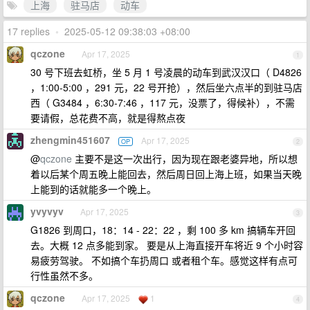
上海
驻马店
动车
17 replies
•
2025-05-12 09:38:03 +08:00
qczone
Apr 17, 2025
1
30 号下班去虹桥，坐 5 月 1 号凌晨的动车到武汉汉口（ D4826
，1:00-5:00 ，291 元，22 号开抢），然后坐六点半的到驻马店
西（ G3484 ，6:30-7:46 ，117 元，没票了，得候补），不需
要请假，总花费不高，就是得熬点夜
zhengmin451607
Apr 17, 2025
OP
2
@
qczone
主要不是这一次出行，因为现在跟老婆异地，所以想
着以后某个周五晚上能回去，然后周日回上海上班，如果当天晚
上能到的话就能多一个晚上。
yvyvyv
Apr 17, 2025
3
G1826 到周口，18：14 - 22：22 ，剩 100 多 km 搞辆车开回
去。大概 12 点多能到家。 要是从上海直接开车将近 9 个小时容
易疲劳驾驶。 不如搞个车扔周口 或者租个车。感觉这样有点可
行性虽然不多。
qczone
Apr 17, 2025
1
4