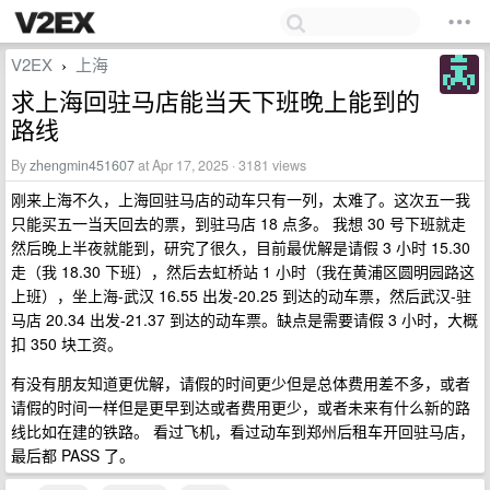
V2EX
上海
›
求上海回驻马店能当天下班晚上能到的
路线
By
zhengmin451607
at Apr 17, 2025 · 3181 views
刚来上海不久，上海回驻马店的动车只有一列，太难了。这次五一我
只能买五一当天回去的票，到驻马店 18 点多。 我想 30 号下班就走
然后晚上半夜就能到，研究了很久，目前最优解是请假 3 小时 15.30
走（我 18.30 下班），然后去虹桥站 1 小时（我在黄浦区圆明园路这
上班），坐上海-武汉 16.55 出发-20.25 到达的动车票，然后武汉-驻
马店 20.34 出发-21.37 到达的动车票。缺点是需要请假 3 小时，大概
扣 350 块工资。
有没有朋友知道更优解，请假的时间更少但是总体费用差不多，或者
请假的时间一样但是更早到达或者费用更少，或者未来有什么新的路
线比如在建的铁路。 看过飞机，看过动车到郑州后租车开回驻马店，
最后都 PASS 了。