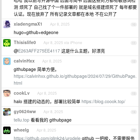
哈哈 我以前写开源中国 后面写简书 后面这些对方都有敏感词检
测 烦死了 自己找了个一件部署的 就是域名搭建烦死了 每年都要
认证。现在放弃了 所有记录文章都在本地 不在公开了
xiadengmaX1
Apr 8, 2025
10
hugo+github+edgeone
Thisislife0
Apr 8, 2025 via iPhone
11
@
E263AFF275EE4117
这是什么主题，好漂亮
calvinHxx
Apr 8, 2025
12
githubpage 简单方便。
https://calvinhxx.github.io/githubpage/2024/07/29/GithubPage.
html
cookLv
Apr 8, 2025
13
halo 搭建的动态的，部署比较简单
https://blog.coook.top/
gy0624ww
Apr 8, 2025
14
tellu.top
看看我的 githubpage
wheelg
Apr 8, 2025
15
https://github.com/glink24/urodele
github 一把梭，不需要服务