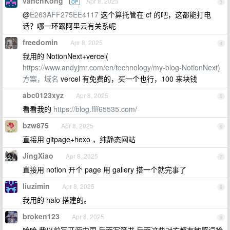
vanchKong
Apr 8, 2025
OP
3
@
E263AFF275EE4117
这个算托管在 cf 的吧，这都能打电
话？哪一环跟阿里云有关系呢
freedomin
Apr 8, 2025
4
我用的 NotionNext+vercel(
https://www.andyjmr.com/en/technology/my-blog-NotionNext)
方案，域名
vercel 有免费的，买一个也行，100 来块钱
abc0123xyz
Apr 8, 2025
5
看看我的
https://blog.ffff65535.com/
bzw875
Apr 8, 2025
6
直接用 gitpage+hexo ，纯静态网站
JingXiao
Apr 8, 2025
7
直接用 notion 开个 page 用 gallery 搭一个就完事了
liuzimin
Apr 8, 2025
8
我用的 halo 搭建的。
broken123
Apr 8, 2025
9