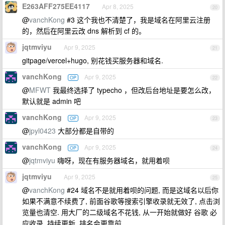
E263AFF275EE4117
Apr 8, 2025
20
@
vanchKong
#3 这个我也不清楚了，我是域名在阿里云注册
的，然后在阿里云改 dns 解析到 cf 的。
jqtmviyu
Apr 9, 2025
21
gitpage/vercel+hugo, 别花钱买服务器和域名.
vanchKong
Apr 9, 2025
OP
22
@
MFWT
我最终选择了 typecho ，但改后台地址是要怎么改，
默认就是 admin 吧
vanchKong
Apr 9, 2025
OP
23
@
jpyl0423
大部分都是自带的
vanchKong
Apr 9, 2025
OP
24
@
jqtmviyu
嗨呀，现在有服务器域名，就用着呗
jqtmviyu
Apr 9, 2025
25
@
vanchKong
#24 域名不是就用着呗的问题, 而是这域名以后你
如果不满意不续费了, 前面谷歌等搜索引擎收录就无效了, 点击浏
览量也清空. 用大厂的二级域名不花钱, 从一开始就做好 谷歌 必
应收录, 持续更新, 排名会更靠前.