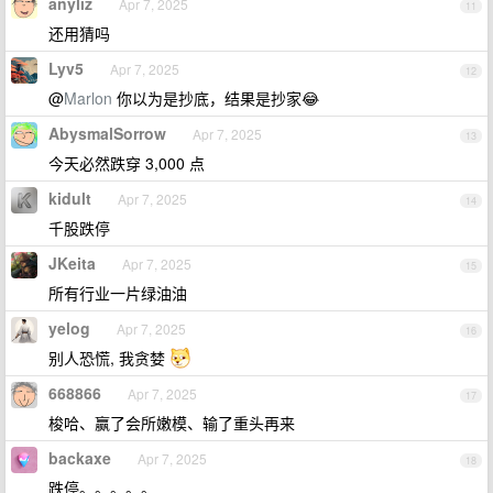
anyliz
Apr 7, 2025
11
还用猜吗
Lyv5
Apr 7, 2025
12
@
Marlon
你以为是抄底，结果是抄家😂
AbysmalSorrow
Apr 7, 2025
13
今天必然跌穿 3,000 点
kidult
Apr 7, 2025
14
千股跌停
JKeita
Apr 7, 2025
15
所有行业一片绿油油
yelog
Apr 7, 2025
16
别人恐慌, 我贪婪
668866
Apr 7, 2025
17
梭哈、赢了会所嫩模、输了重头再来
backaxe
Apr 7, 2025
18
跌停。。。。。