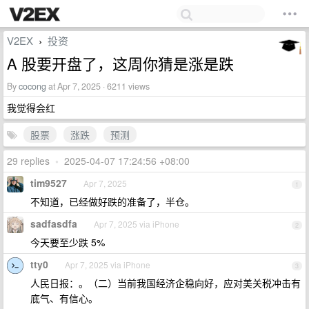
V2EX
投资
›
A 股要开盘了，这周你猜是涨是跌
By
cocong
at Apr 7, 2025 · 6211 views
我觉得会红
股票
涨跌
预测
29 replies
•
2025-04-07 17:24:56 +08:00
tim9527
Apr 7, 2025
1
不知道，已经做好跌的准备了，半仓。
sadfasdfa
Apr 7, 2025 via iPhone
2
今天要至少跌 5%
tty0
Apr 7, 2025 via iPhone
3
人民日报：。（二）当前我国经济企稳向好，应对美关税冲击有
底气、有信心。