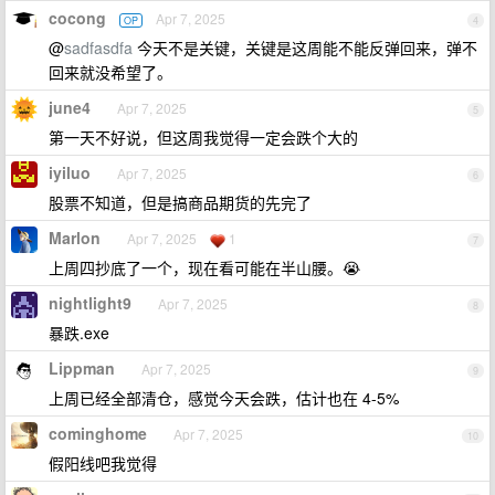
cocong
Apr 7, 2025
OP
4
@
sadfasdfa
今天不是关键，关键是这周能不能反弹回来，弹不
回来就没希望了。
june4
Apr 7, 2025
5
第一天不好说，但这周我觉得一定会跌个大的
iyiluo
Apr 7, 2025
6
股票不知道，但是搞商品期货的先完了
Marlon
Apr 7, 2025
1
7
上周四抄底了一个，现在看可能在半山腰。😭
nightlight9
Apr 7, 2025
8
暴跌.exe
Lippman
Apr 7, 2025
9
上周已经全部清仓，感觉今天会跌，估计也在 4-5%
cominghome
Apr 7, 2025
10
假阳线吧我觉得