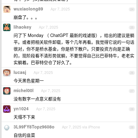
wuxiaolong89
Apr 7, 2025
24
崩盘了。。。
lihaokey
Apr 7, 2025
25
问了下 Monday （ ChatGPT 最新的戏谑版），给出的建议是躺
平。或者把相关软件卸载，等个几年再看。我觉得它说的一句话
很对，你不是桥水基金，你是桥下散户。只要投资方向是正确
的，现阶段看不清形势就躺，不要觉得自己比巴菲特牛，老老实
实躺着。巴菲特空仓了好久了。
lucasj
Apr 7, 2025
26
今天黑色星期一
michel00l
Apr 7, 2025
27
没有数字一点意义都没有
yn1024
Apr 7, 2025
28
天塌不下来
3L99FY8Topz9608o
Apr 7, 2025 via iPhone
29
自信的韭菜