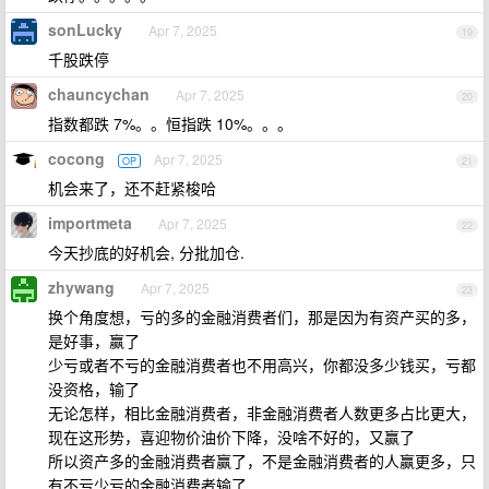
sonLucky
Apr 7, 2025
19
千股跌停
chauncychan
Apr 7, 2025
20
指数都跌 7%。。恒指跌 10%。。。
cocong
Apr 7, 2025
OP
21
机会来了，还不赶紧梭哈
importmeta
Apr 7, 2025
22
今天抄底的好机会, 分批加仓.
zhywang
Apr 7, 2025
23
换个角度想，亏的多的金融消费者们，那是因为有资产买的多，
是好事，赢了
少亏或者不亏的金融消费者也不用高兴，你都没多少钱买，亏都
没资格，输了
无论怎样，相比金融消费者，非金融消费者人数更多占比更大，
现在这形势，喜迎物价油价下降，没啥不好的，又赢了
所以资产多的金融消费者赢了，不是金融消费者的人赢更多，只
有不亏少亏的金融消费者输了