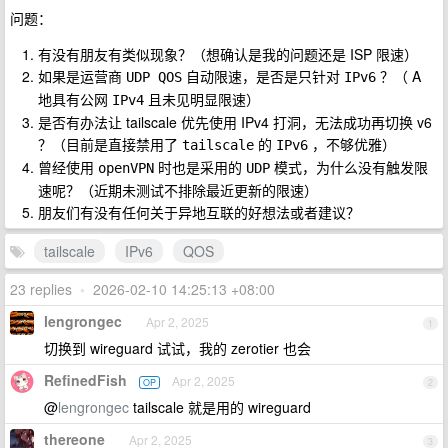
问题：
有没有朋友有类似现象？（想确认是我的问题还是 ISP 限速）
如果是运营商
自动限速，是否是只针对
？（ A
UDP QOS
IPv6
地具有公网
且未见明显限速）
IPv4
是否有办法让 tailscale 优先使用 IPv4 打洞，无法成功再切换 v6
？（目前是直接禁用了
的
，不够优雅）
tailscale
IPv6
曾经使用
时也是采用的
模式，为什么没有触发限
openVPN
UDP
速呢？（近期未测试不排除最近更新的限速）
朋友们有没有任何关于异地互联的好想法或者建议？
tailscale
IPv6
QOS
23 replies
•
2026-02-10 14:25:13 +08:00
lengrongec
Apr 2, 2025
1
切换到 wireguard 试试，我的 zerotier 也会
RefinedFish
Apr 2, 2025
OP
2
@
lengrongec
tailscale 就是用的 wireguard
thereone
Apr 2, 2025
3