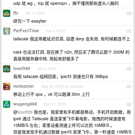
udp 就 wg ，tcp 就 openvpn ，搞不懂用那些虚头八脑的
ffc
Apr 3, 2025
18
研究一下 easytier
PerFectTime
Apr 4, 2025
19
tailscale 我这用着延迟巨高, 自建 derp 会失效, 有时候都连不上
nat4 也没法打洞, 现在换了 n2n, 然后买了腾讯云那个 200M 的
直接用服务器中转, 用起来舒服多了
losoft89
Apr 4, 2025
20
我用 tailscale 组网回家，iperf3 测速也只有 3Mbps
molezznet
May 29, 2025 via Android
21
移动上行不 qos ，v6 可以跑满 50m 上行
wugeng668
Dec 17, 2025
22
@
losoft89
我也是，我家里和手机都是移动，手机开启数据，用
ipv6 通过 Tailscale 直连家里飞牛看电影，拖拽的时候速度有
10MB/S 左右；家里设备测速上传可以达到 10MB/S 。
但是我发现手机通过数据 iperf3 家里飞牛，第一秒速度 10MB/S