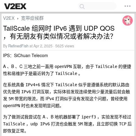
V2EX
宽带症候群
›
TailScale 组网时 IPv6 遇到 UDP QOS
，有无朋友有类似情况或者解决办法？
By
RefinedFish
at Apr 2, 2025 · 5625 views
IPS：SiChuan Telecom
A 、B 、C 三地之前一直用
互联，由于
的便捷
openVPN
TailScale
性和易维护于是最近转为了
。
TailScale
在系统具备
情况下
似乎是遵循系统的默认路由
IPv4+6
TailScale
优先使用
打洞互联，实际体验发现连续使用少量流量后就会触
IPv6
发
带宽的限流，而 IPv4 打洞似乎没有发现这个问题，曾经使用
5M
时也未发现明显问题。
openVPN
为了做测试我尝试在 A 、B 地机器部署了
，实验发现不经过
iperf3
，
打流也会触发
限速，且立即切换
后
TailScale
udp IPv6
5M
TCP
即恢复正常。