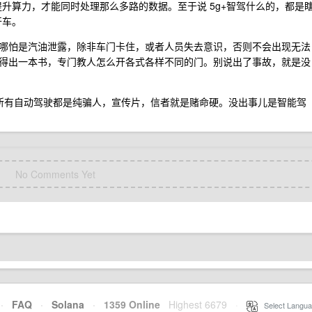
倍提升算力，才能同时处理那么多路的数据。至于说 5g+智驾什么的，都是
开车。
哪怕是汽油泄露，除非车门卡住，或者人员失去意识，否则不会出现无法
得出一本书，专门教人怎么开各式各样不同的门。别说出了事故，就是没
所有自动驾驶都是纯骗人，宣传片，信者就是赌命硬。没出事儿是智能驾
No Comments Yet
·
FAQ
·
Solana
·
1359 Online
Highest 6679
·
Select Langua