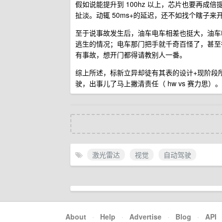
假如说能提升到 100hz 以上，芯片也要再成
扯淡。动辄 50ms+的延迟，还不如找个瞎子来
至于说事故发生后，油车电车相差也挺大，油车
逃生的情况；电车那门把手就千奇百怪了，甚至
有事故，想开门都得请教别人一番。
综上所述，标新立异却徒有其表的设计+现阶段
驶，出事儿了马上撇清责任（ hw vs 赛力思）。
激光雷达
视觉
自动驾驶
About
·
Help
·
Advertise
·
Blog
·
API