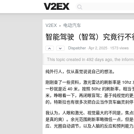
V2EX
电动汽车
›
智能驾驶（智驾）究竟行不
Dispatcher
·
Apr 2, 2025
· 1573 views
This topic created in 492 days ago, the info
纯外行人，仅从直觉说说自己的想法。
刚刚查了一些资料，激光雷达的刷新率是 10hz 左
一秒就是近 40 米，按照 50hz 的刷新率，相当
米，睁眼看一下，再闭眼盲驾；基于纯视觉的更
的，特斯拉也有很多次把白云当作货车幽灵刹停
我认为，人眼和激光、视觉最大的不同是，焦点区
是真的爽）。余光范围刷新率略微低一点，但是视
应、光圈自动调节，以及人脑的反应和预判能力