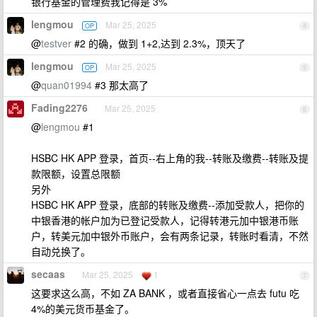
银行基金的管理费我记得是 3%
lengmou
Mar 25, 2025
OP
4
@
testver
#2 的确，做到 1+2,达到 2.3%，顶天了
lengmou
Mar 25, 2025
OP
5
@
quan01994
#3 那太高了
Fading2276
Mar 25, 2025
6
@
lengmou
#1
HSBC HK APP 登录，首页--右上角的我--转账及缴费--转账及提
款限额，设置总限额
另外
HSBC HK APP 登录，底部的转账及缴费--添加受款人，把你的
中银香港的帐户加为已登记受款人，记得转港元加中银港币账
户，转美元加中银外币账户，会有两条记录，转账时看清，不然
自动兑换了。
secaas
Mar 25, 2025
1
7
这要求这么高，不如 ZA BANK ，或者直接省心一点去 futu 吃
4%的美元货币基金了。