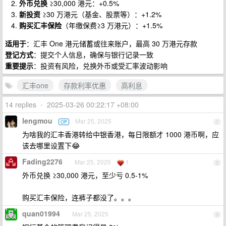
外币兑换
≥30,000 港元：+0.5%
新投资
≥30 万港元（基金、股票等）：+1.2%
购买汇丰保险
（年缴保费≥3 万港元）：+1.5%
适用于
：汇丰 One 港元储蓄或往来账户，最高 30 万港元存款
登记方式
：提交个人信息，确保与银行记录一致
重要提示
：投资有风险，兑换外币或受汇率波动影响
汇丰one
存款利率优惠
高利息
14 replies
•
2025-03-26 00:22:17 +08:00
lengmou
Mar 25, 2025
OP
1
为啥我的汇丰香港转给中银香港，每日限额才 1000 港币啊，应
该去哪里设置下😂
Fading2276
Mar 25, 2025
1
2
外币兑换 ≥30,000 港元，至少亏 0.5-1%
购买汇丰保险，连裤子都没了。。。
quan01994
Mar 25, 2025
3