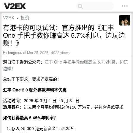
V2EX
投资
›
有港卡的可以试试：官方推出的《汇丰
One 手把手教你赚高达 5.7%利息，边玩边
赚！》
By
lengmou
at Mar 25, 2025 · 4022 views
源自汇丰香港公众号：
汇丰 One 手把手教你赚高达 5.7%利息，边玩
边赚！
总结了下要求，要求还挺高的：
汇丰 One 2.0 额外存款年利率优惠
活动时间
：2025 年 3 月 1 日—5 月 31 日
适用客户
：过去两个月平均理财总值≥50 万港元，并符合条款要求
如何获得最高 5.45%年利率？
存入
≥5,000 港元新资金：+2.25%