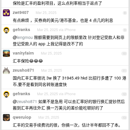
保险是汇丰的盈利项目，这么点利率相当于返点了
zwt9407
Mar 25, 2025
8
有点麻烦 ，买券商的美元/港币基金，也是 4 点几的利息
gefranks
Mar 25, 2025 via iPhone
9
@
lengmou
限额需要到网页上的限额里改 针对登记受款人和非
登记受款人的 app 上我记得是改不了的
vanityfairn
Mar 25, 2025
10
汇丰保险😂😂😂
zeusho871
Mar 25, 2025
11
国内汇丰汇率很坑 3w 换了 31945.49 hkd 比招行多遭了 100 港
币,要不是看到同名转账速度快
gefranks
Mar 25, 2025 via iPhone
12
@
zeusho871
如果不是急用 可以去汇率好的银行换汇提钞然后
搬到汇丰再往外汇 换一万美元的差价能吃顿好的了
qweruiop
Mar 25, 2025
13
汇丰的交易手续费坑的很，你搞一次，估计半年都回不了本。