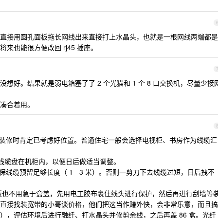
直接用圆孔面板拖长网线出来直接打上水晶头，也就是一根网线两端都是
也能很方便改回 rj45 插座。
想好。结果就是弱电箱塞了了 2 个光猫和 1 个 8 口交换机，尽量少接
凑合着用。
，装修时肯定已考虑好位置。普通住宅一般会选择电视柜、书房作为线缆汇
左右的线缆盘在机柜内，以便日后做适当调整。
保线缆预留足够长度（ 1 - 3 米）。否则一剪刀下去线缆过短，日后拽不
 面板也不用急于盒盖，先用电工胶布裹住线头进行保护，然后再进行刮墙等
直接找装宽带的小哥谈价格，他们把这当作赚外快，会非常乐意，而且搞
），评估环境后进行融纤、打水晶头并修剪余线，之后再盖 86 盒。光纤