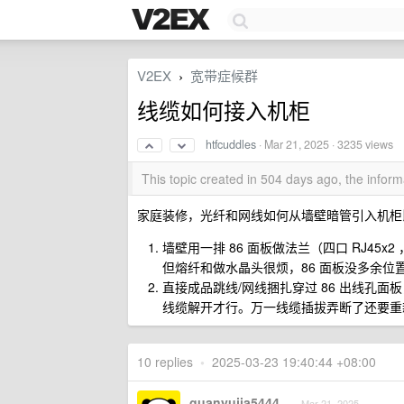
V2EX
宽带症候群
›
线缆如何接入机柜
htfcuddles
·
Mar 21, 2025
· 3235 views
This topic created in 504 days ago, the info
家庭装修，光纤和网线如何从墙壁暗管引入机柜比
墙壁用一排 86 面板做法兰（四口 RJ45x
但熔纤和做水晶头很烦，86 面板没多余位
直接成品跳线/网线捆扎穿过 86 出线孔
线缆解开才行。万一线缆插拔弄断了还要重
10 replies
•
2025-03-23 19:40:44 +08:00
guanyujia5444
Mar 21, 2025