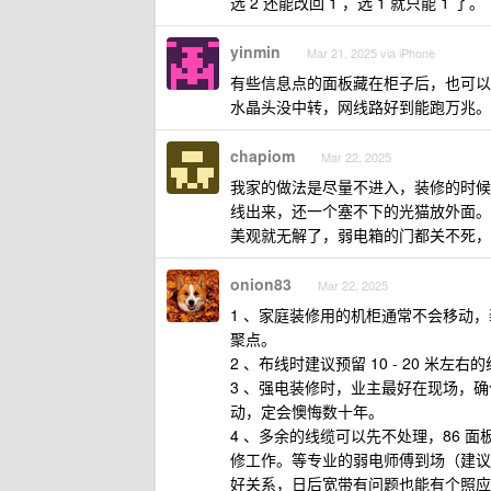
选 2 还能改回 1 ，选 1 就只能 1 了。
yinmin
Mar 21, 2025 via iPhone
有些信息点的面板藏在柜子后，也可以
水晶头没中转，网线路好到能跑万兆。将来
chapiom
Mar 22, 2025
我家的做法是尽量不进入，装修的时候没
线出来，还一个塞不下的光猫放外面。
美观就无解了，弱电箱的门都关不死，
onion83
Mar 22, 2025
1 、家庭装修用的机柜通常不会移动
聚点。
2 、布线时建议预留 10 - 20 米
3 、强电装修时，业主最好在现场，确
动，定会懊悔数十年。
4 、多余的线缆可以先不处理，86
修工作。等专业的弱电师傅到场（建议
好关系，日后宽带有问题也能有个照应