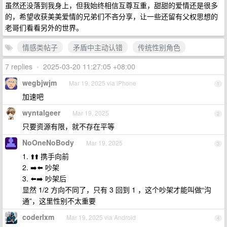
虽然还没落到我身上，但我始终相信互尊互重，甜甜的爱情还是很多
的，希望收获美美爱情的兄弟们不吝分享，让一些还留有父权思想的
老哥们看看另外的世界。
情感类帖子
矛盾中主动认错
传统性别角色
7 replies
•
2025-03-20 11:27:05 +08:00
wegbjwjm
Mar 19, 2025 via iPhone
1
加速吧
wyntalgeer
Mar 19, 2025
2
只要资源有限，就不存在平等
NoOneNoBody
Mar 19, 2025
3
1. ⬆️⬆️ 携手向前
2. ➡️⬅️ 吵架
3. ⬅️➡️ 吵架后
显然 1/2 方向不同了，只有 3 回到 1 ，这个吵架才能叫做“沟
通”，这里性别不太重要
coderlxm
Mar 19, 2025 via Android
4