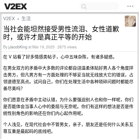
V2EX
生活
›
当社会能坦然接受男性流泪、女性道歉
时，或许才是真正平等的开始
By
jJacobKing
at Mar 19, 2025 · 2875 views
在 V 站看了好多情感类帖子，心中五味杂陈，有诸多疑惑。
在男女双方的矛盾中大多数的评论都自诩温柔体贴好男人各个角度抨
击男方，但凡男方有一方面处理的不够妥当就无线放大它的错误，占
领道德至高点。试问自己，你们在处理生活中各种琐碎问题时都能尽
善尽美吗？
你们愿意在矛盾中主动认错，为什么要强迫别人也和你一样呢，你们
是否能体会当事人心中的委屈与无奈呢。你们有这样的想法是否是传
统性别角色的影响还在你们内心起作用呢。
个人浅见，在现代社会中不管男女，亲子，朋友还是任何什么关系互
尊互重是最起码的底线吧。