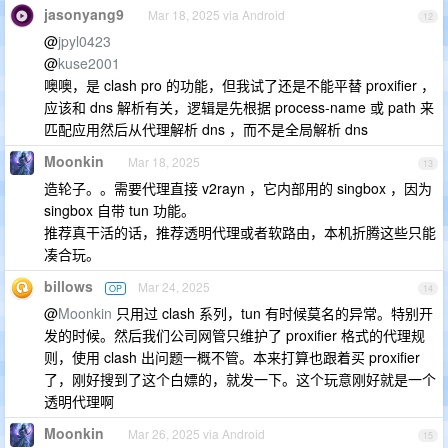
jasonyang9
Mar 18, 2025 via Android
12
@
jpyl0423
@
kuse2001
噢噢，是 clash pro 的功能，但我试了还是不能平替 proxifier ，
应该和 dns 解析有关，逻辑是先根据 process-name 或 path 来
匹配应用然后从代理解析 dns ，而不是全局解析 dns
Moonkin
Mar 18, 2025
13
造轮子。。需要代理直接 v2rayn ，它内部用的 singbox ，因为
singbox 自带 tun 功能。
推荐真干活的话，推荐透明代理或者软路由，本机折腾这些只能
凑合玩。
billows
Mar 24, 2025
OP
14
@
Moonkin
只用过 clash 系列，tun 有时候莫名的异常。特别开
发的时候。然后我们公司网管只维护了 proxifier 格式的代理规
则，使用 clash 出问题一概不管。本来打算也跟着买 proxifier
了，刚好搜到了这个白嫖的，就发一下。这个玩意刚好就是一个
透明代理啊
Moonkin
Mar 26, 2025 via Android
15