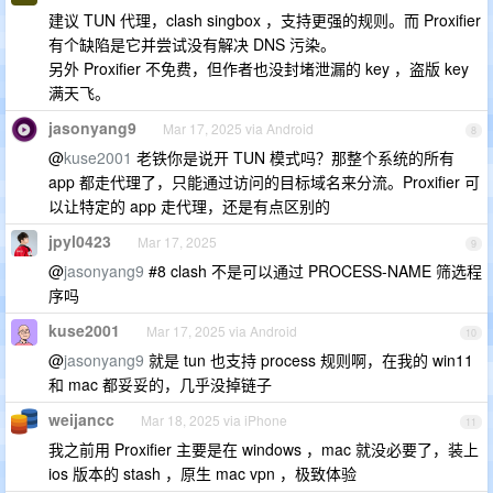
建议 TUN 代理，clash singbox ，支持更强的规则。而 Proxifier
有个缺陷是它并尝试没有解决 DNS 污染。
另外 Proxifier 不免费，但作者也没封堵泄漏的 key ，盗版 key
满天飞。
jasonyang9
Mar 17, 2025 via Android
8
@
kuse2001
老铁你是说开 TUN 模式吗？那整个系统的所有
app 都走代理了，只能通过访问的目标域名来分流。Proxifier 可
以让特定的 app 走代理，还是有点区别的
jpyl0423
Mar 17, 2025
9
@
jasonyang9
#8 clash 不是可以通过 PROCESS-NAME 筛选程
序吗
kuse2001
Mar 17, 2025 via Android
10
@
jasonyang9
就是 tun 也支持 process 规则啊，在我的 win11
和 mac 都妥妥的，几乎没掉链子
weijancc
Mar 18, 2025 via iPhone
11
我之前用 Proxifier 主要是在 windows ，mac 就没必要了，装上
ios 版本的 stash ，原生 mac vpn ，极致体验