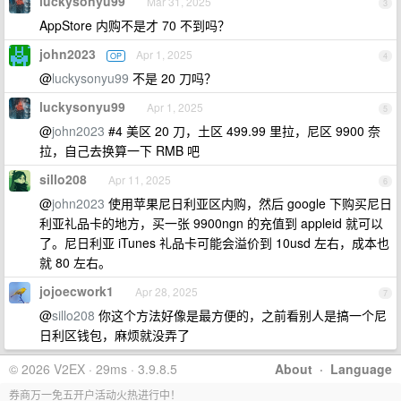
luckysonyu99
Mar 31, 2025
3
AppStore 内购不是才 70 不到吗？
john2023
Apr 1, 2025
OP
4
@
luckysonyu99
不是 20 刀吗？
luckysonyu99
Apr 1, 2025
5
@
john2023
#4 美区 20 刀，土区 499.99 里拉，尼区 9900 奈
拉，自己去换算一下 RMB 吧
sillo208
Apr 11, 2025
6
@
john2023
使用苹果尼日利亚区内购，然后 google 下购买尼日
利亚礼品卡的地方，买一张 9900ngn 的充值到 appleid 就可以
了。尼日利亚 iTunes 礼品卡可能会溢价到 10usd 左右，成本也
就 80 左右。
jojoecwork1
Apr 28, 2025
7
@
sillo208
你这个方法好像是最方便的，之前看别人是搞一个尼
日利区钱包，麻烦就没弄了
© 2026 V2EX · 29ms · 3.9.8.5
About
·
Language
券商万一免五开户活动火热进行中！