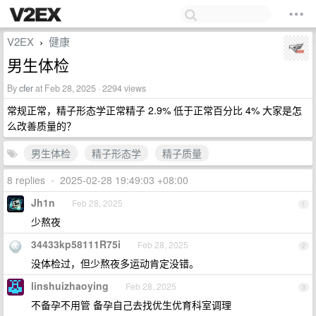
V2EX
健康
›
男生体检
By
cfer
at Feb 28, 2025 · 2294 views
常规正常，精子形态学正常精子 2.9% 低于正常百分比 4% 大家是怎
么改善质量的？
男生体检
精子形态学
精子质量
8 replies
•
2025-02-28 19:49:03 +08:00
Jh1n
Feb 28, 2025
1
少熬夜
34433kp58111R75i
Feb 28, 2025
2
没体检过，但少熬夜多运动肯定没错。
linshuizhaoying
Feb 28, 2025
3
不备孕不用管 备孕自己去找优生优育科室调理