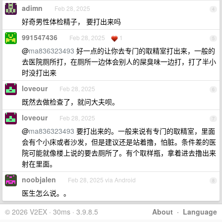
adimn
Feb 28, 2025
4
好奇男性体检精子， 要打出来吗
991547436
Feb 28, 2025
1
5
@
ma836323493
好一点的让你去专门的取精室打出来，一般的
去医院厕所打，在厕所一边体会别人的屎臭味一边打，打了半小
时没打出来
loveour
Feb 28, 2025
6
既然去做检查了，就问大夫呗。
loveour
Feb 28, 2025
7
@
ma836323493
要打出来的。一般来说有专门的取精室，里面
会有个小床或者沙发，但是建议还是站着撸，怕脏。条件差的医
院可能就像楼上说的要去厕所了。有个取样瓶，拿着进去撸出来
射在里面。
noobjalen
Feb 28, 2025 via Android
8
医生怎么说。。
© 2026 V2EX · 30ms · 3.9.8.5
About
·
Language