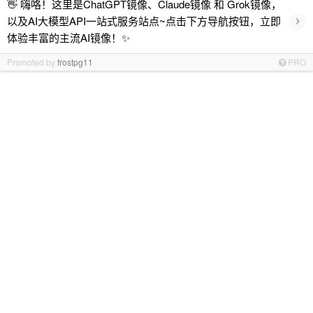
👋 嗨咯！这里是ChatGPT镜像、Claude镜像 和 Grok镜像，
›
以及AI大模型API一站式服务站点~点击下方导航按钮，立即
体验丰富的主流AI镜像！✨
Promoted by
frostpg11
PRO