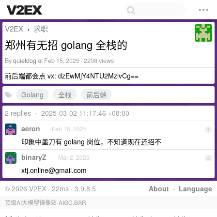
V2EX
求职
›
郑州有无招 golang 全栈的
By
quietdog
at Feb 15, 2025 · 2208 views
前后端都会点 vx: dzEwMjY4NTU2MzlvCg==
Golang
全栈
前后端
2 replies
•
2025-03-02 11:17:46 +08:00
aeron
Feb 15, 2025
1
印象中墨刀有 golang 岗位，不知道现在还招不
binaryZ
Mar 2, 2025
2
xtj.online@gmail.com
© 2026 V2EX · 22ms · 3.9.8.5
About
·
Language
顶级AI大模型镜像站-AIGC.BAR