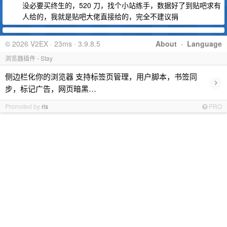
没必要买终生的，520 刀，找个小站练手，数据好了到贴吧求有
人给的，我就是贴吧大佬直接给的，完全不建议捐
© 2026 V2EX · 23ms · 3.9.8.5
About
·
Language
浏览器插件 - Stay
侧边栏化你的浏览器 支持标签页管理，用户脚本，书签同
›
步，标记广告，网页暗黑…
Promoted by
ris
PRO