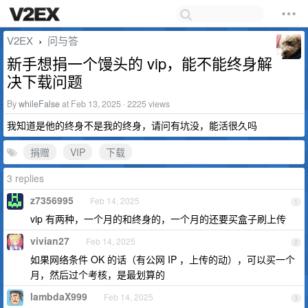
V2EX
问与答
›
新手想捐一个馒头的 vip，能不能终身解
决下载问题
By
whileFalse
at Feb 13, 2025 · 2225 views
我知道是他的终身不是我的终身，请问有坑没，能活很久吗
捐赠
VIP
下载
3 replies
z7356995
Feb 14, 2025
1
vip 有两种，一个月的和终身的，一个月的还要买盒子刷上传
vivian27
Feb 14, 2025
2
如果网络条件 OK 的话（有公网 IP ，上传的动），可以买一个
月，然后过个考核，是最划算的
lambdaX999
Feb 14, 2025
3