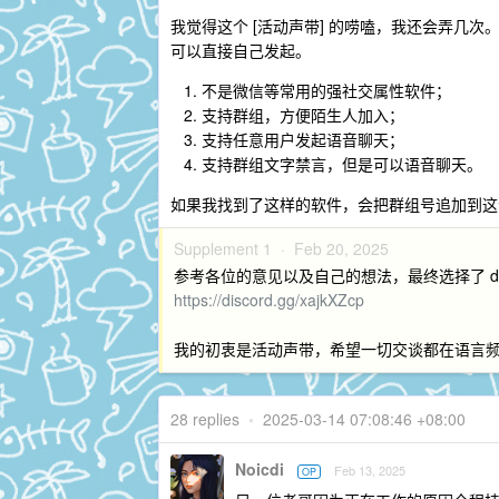
我觉得这个 [活动声带] 的唠嗑，我还会弄几
可以直接自己发起。
不是微信等常用的强社交属性软件；
支持群组，方便陌生人加入；
支持任意用户发起语音聊天；
支持群组文字禁言，但是可以语音聊天。
如果我找到了这样的软件，会把群组号追加到这
Supplement 1 ·
Feb 20, 2025
参考各位的意见以及自己的想法，最终选择了 di
https://discord.gg/xajkXZcp
我的初衷是活动声带，希望一切交谈都在语言
28 replies
•
2025-03-14 07:08:46 +08:00
Noicdi
Feb 13, 2025
OP