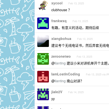
xycool
Feb 13, 2025
clubhouse ？
frankwxq
Feb 13, 2025
有趣，有意义的活动，期待后续
xiangbohua
Feb 13, 2025
建议考个无线电证书，然后弄套无线
zeroonetwo
Feb 13, 2025
@
ilanting
建议小米对讲机单开个主题
IamLostInCoding
Feb 13, 2025 via i
@
ilanting
南山对讲？
jiale2V
Feb 14, 2025
yy