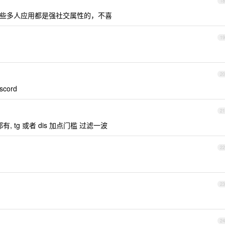
18
国内这些多人应用都是强社交属性的，不喜
19
20
cord
21
有, tg 或者 dis 加点门槛 过滤一波
22
23
24