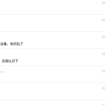
12
13
14
电设备，有的玩了
15
，互相认识下
Phone
16
17