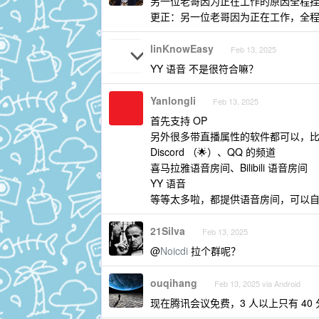
另一位老哥因为正在工作的原因全程
更正：另一位老哥因为正在工作，全
linKnowEasy
Feb 13, 2025
YY 语音 不是很符合嘛？
Yanlongli
Feb 13, 2025
首先支持 OP
另外很多带直播属性的软件都可以，
Discord （🌟）、QQ 的频道
喜马拉雅语音房间、Bilibili 语音房间
YY 语音
等等太多啦，都提供语音房间，可以
21Silva
Feb 13, 2025
@
Noicdi
拉个群呢？
ouqihang
Feb 13, 2025 via Android
现在腾讯会议免费，3 人以上只有 4