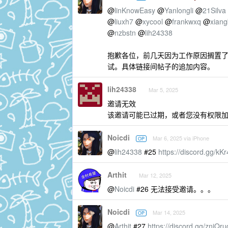
@
linKnowEasy
@
Yanlongli
@
21Silva
@
liuxh7
@
xycool
@
frankwxq
@
xian
@
nzbstn
@
lih24338
抱歉各位，前几天因为工作原因搁置了这
试。具体链接间帖子的追加内容。
lih24338
Mar 5, 2025
邀请无效
该邀请可能已过期，或者您没有权限
Noicdi
Mar 6, 2025 via iPhone
OP
@
lih24338
#25
https://discord.gg/k
Arthit
Mar 12, 2025
@
Noicdi
#26 无法接受邀请。。。
Noicdi
Mar 14, 2025
OP
@
Arthit
#27
https://discord.gg/znjQru