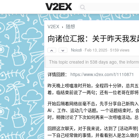
V2EX
随想
›
向诸位汇报：关于昨天我发
Noicdi
·
Feb 13, 2025
· 5159 views
This topic created in 538 days ago, the info
详情回顾：
https://www.v2ex.com/t/1110871
昨天晚上唠嗑准时开始，全程四十分钟，总共五
着，临结束前说了一两句；还有一位老哥在即将
开始后隔着网络丝毫不怂，先手分享自己新购入
AI 、工作、运动几个话题。一个话题结束时
时，稍微讨论了下次如何再来一次唠嗑活动。总
回顾这次聊天，对于我来说，达到了 [活动声带
一下自己经常做的事情，并看看别人是怎么做的