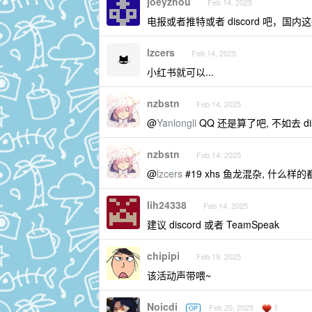
joeyzhou
Feb 14, 2025
电报或者推特或者 discord 吧，
lzcers
Feb 14, 2025
小红书就可以...
nzbstn
Feb 14, 2025
@
Yanlongli
QQ 还是算了吧, 不如去 dis
nzbstn
Feb 14, 2025
@
lzcers
#19 xhs 鱼龙混杂, 什么样的都
lih24338
Feb 14, 2025
建议 discord 或者 TeamSpeak
chipipi
Feb 19, 2025
该活动声带喂~
Noicdi
1
Feb 20, 2025
OP