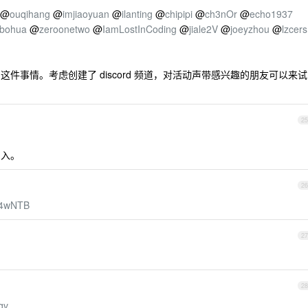
@
ouqihang
@
imjiaoyuan
@
ilanting
@
chipipi
@
ch3nOr
@
echo1937
gbohua
@
zeroonetwo
@
IamLostInCoding
@
jiale2V
@
joeyzhou
@
lzcers
件事情。考虑创建了 discord 频道，对活动声带感兴趣的朋友可以来试
25
加入。
26
Kr4wNTB
27
28
qv