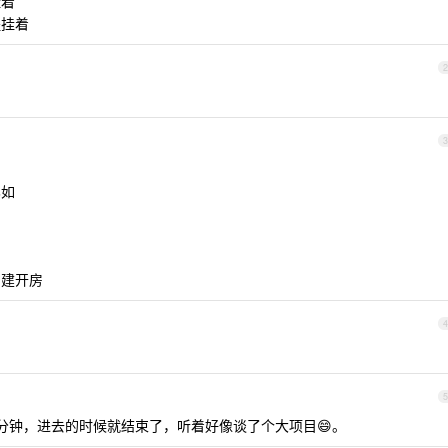
挂着
程挂着
2
3
比如
自建开房
4
5
0 分钟，进去的时候就结束了，听着好像谈了个大项目😄。