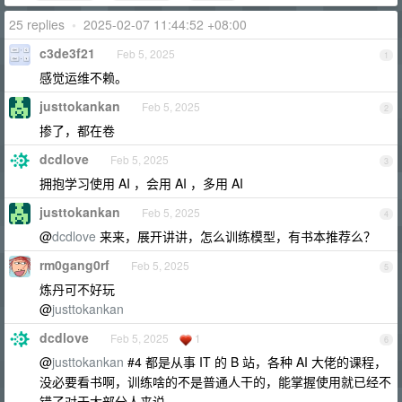
25 replies
•
2025-02-07 11:44:52 +08:00
c3de3f21
Feb 5, 2025
1
感觉运维不赖。
justtokankan
Feb 5, 2025
2
掺了，都在卷
dcdlove
Feb 5, 2025
3
拥抱学习使用 AI ，会用 AI ，多用 AI
justtokankan
Feb 5, 2025
4
@
dcdlove
来来，展开讲讲，怎么训练模型，有书本推荐么？
rm0gang0rf
Feb 5, 2025
5
炼丹可不好玩
@
justtokankan
dcdlove
Feb 5, 2025
1
6
@
justtokankan
#4 都是从事 IT 的 B 站，各种 AI 大佬的课程，
没必要看书啊，训练啥的不是普通人干的，能掌握使用就已经不
错了对于大部分人来说。