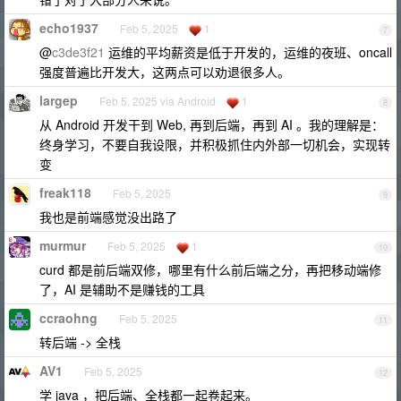
echo1937
Feb 5, 2025
1
7
@
c3de3f21
运维的平均薪资是低于开发的，运维的夜班、oncall
强度普遍比开发大，这两点可以劝退很多人。
largep
Feb 5, 2025 via Android
1
8
从 Android 开发干到 Web, 再到后端，再到 AI 。我的理解是：
终身学习，不要自我设限，并积极抓住内外部一切机会，实现转
变
freak118
Feb 5, 2025
9
我也是前端感觉没出路了
murmur
Feb 5, 2025
1
10
curd 都是前后端双修，哪里有什么前后端之分，再把移动端修
了，AI 是辅助不是赚钱的工具
ccraohng
Feb 5, 2025
11
转后端 -> 全栈
AV1
Feb 5, 2025
12
学 java ，把后端、全栈都一起卷起来。