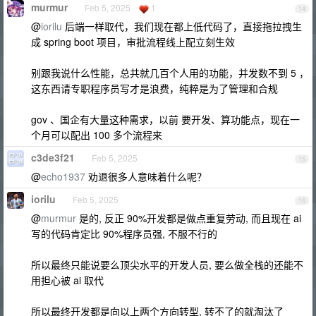
murmur
Feb 5, 2025
1
14
@
iorilu
后端一样取代，我们现在都上低代码了，直接拖拉拽生
成 spring boot 项目，审批流程线上配立刻生效
别跟我说什么性能，总共就几百个人用的功能，并发数不到 5 ，
这东西请专职程序员写才是浪费，纯粹是为了管理和合规
gov 、国企有大量这种需求，以前 要开发、算功能点，现在一
个月可以配出 100 多个流程来
c3de3f21
Feb 5, 2025
15
@
echo1937
劝退很多人意味着什么呢？
iorilu
Feb 5, 2025
16
@
murmur
是的, 反正 90%开发都是做点重复劳动, 而且现在 ai
写的代码肯定比 90%程序员强, 不服不行的
所以最终只能说要么顶尖水平的开发人员, 要么做全栈的还能不
用担心被 ai 取代
所以最终开发都是向以上两个方向转型, 转不了的就淘汰了