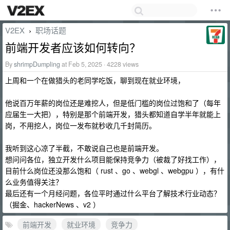
V2EX
职场话题
›
前端开发者应该如何转向？
By
shrimpDumpling
at Feb 5, 2025 · 4228 views
上周和一个在做猎头的老同学吃饭，聊到现在就业环境，
他说百万年薪的岗位还是难挖人，但是低门槛的岗位过饱和了（每年
应届生一大把），特别是那个前端开发，猎头都知道自学半年就能上
岗，不用挖人，岗位一发布就秒收几千封简历。
我听到这心凉了半截，不敢说自己也是前端开发。
想问问各位，独立开发什么项目能保持竞争力（被裁了好找工作），
目前什么岗位还没那么饱和（ rust 、go 、webgl 、webgpu ），有什
么业务值得关注？
最后还有一个月经问题，各位平时通过什么平台了解技术行业动态？
（掘金、hackerNews 、v2 ）
前端开发
就业环境
竞争力