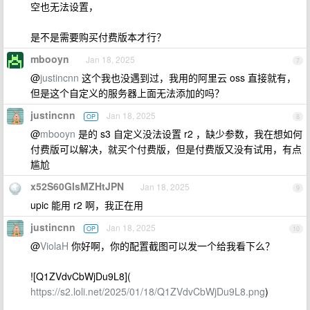
空也无法设置，
是不是需要购买付费版本才行？
mbooyn
Jan 18, 2025
7
@
justincnn
这个我也没遇到过，我用的阿里云 oss 直接就有，
但是这个自定义的服务器上面无法添加的吗？
justincnn
Jan 18, 2025
OP
8
@
mbooyn
是的 s3 自定义没法设置 r2 ，缺少参数，我在想如何
付费版可以解决，就买个付费版，但是付费版又没有试用，有点
尴尬
x52S60GIsMZHtJPN
Jan 18, 2025
9
upic 能用 r2 啊，我正在用
justincnn
Jan 18, 2025
OP
10
@
ViolaH
你好啊，你的配置截图可以发一个给我看下么？
![Q1ZVdvCbWjDu9L8](
https://s2.loli.net/2025/01/18/Q1ZVdvCbWjDu9L8.png
)