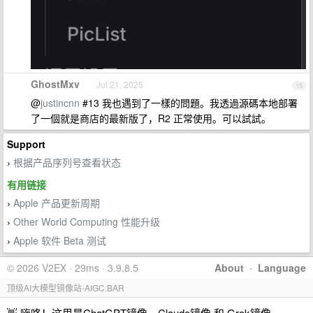
GhostMxv
Jul 21, 2025
15
@
justincnn
#13 我也遇到了一樣的問題。我透過源碼本地部署
了一個就是商店的最新版了，R2 正常使用。可以試試。
Support
根据产品序列号查看状态
›
有用链接
Apple 产品更新周期
›
Other World Computing 性能升级
›
Apple 软件 Beta 测试
›
© 2026 V2EX · 29ms · 3.9.8.5
About
·
Language
顶级AI大模型镜像站-AIGC.BAR
👋 嗨咯！这里是ChatGPT镜像、Claude镜像 和 Grok镜像，