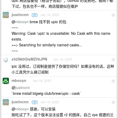
upic 商店版要钱（相当于赞助），GitHub 的免费吧，我两个都
下过，包名也不一样，商店版貌似在维护
justincnn
Jan 18, 2025
OP
3
@
mbooyn
brew 找不到 upic 的包
~~~
Warning: Cask 'upic' is unavailable: No Cask with this name
exists.
==> Searching for similarly named casks...
~~~
x52S60GIsMZHtJPN
Jan 18, 2025
4
ipic 没用过，订阅制是提供了存储空间吗？如果没有的话，这种
小工具凭什么搞订阅制
mbooyn
Jan 18, 2025
5
@
justincnn
`brew install bigwig-club/brew/upic --cask`
justincnn
Jan 18, 2025
OP
6
@
mbooyn
感谢，可以安装
刚吃试了下，这个版本没法设置 r2 的图床，自己 vps 搭建的兰