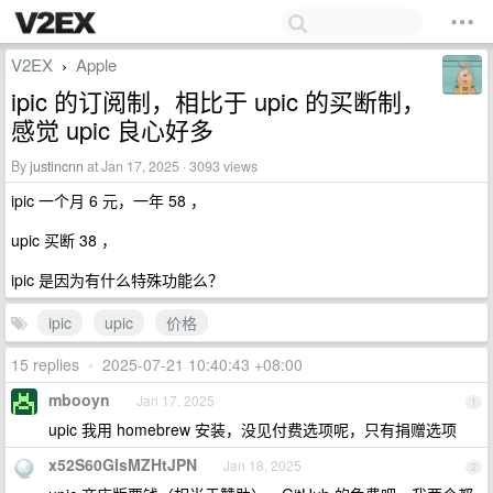
V2EX
Apple
›
ipic 的订阅制，相比于 upic 的买断制，
感觉 upic 良心好多
By
justincnn
at Jan 17, 2025 · 3093 views
ipic 一个月 6 元，一年 58 ，
upic 买断 38 ，
ipic 是因为有什么特殊功能么？
ipic
upic
价格
15 replies
•
2025-07-21 10:40:43 +08:00
mbooyn
Jan 17, 2025
1
upic 我用 homebrew 安装，没见付费选项呢，只有捐赠选项
x52S60GIsMZHtJPN
Jan 18, 2025
2